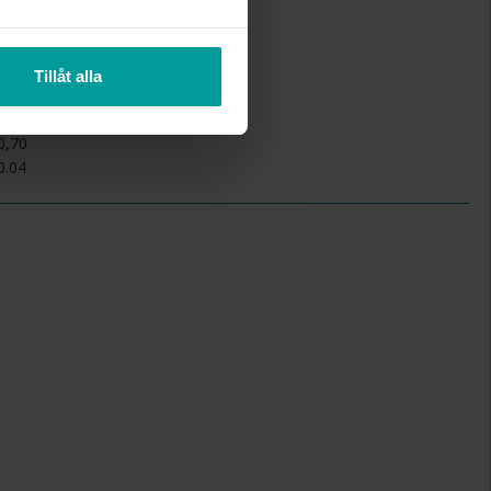
Diamant
17
Rund
Tillåt alla
Wesselton (H)
P
0,70
0.04