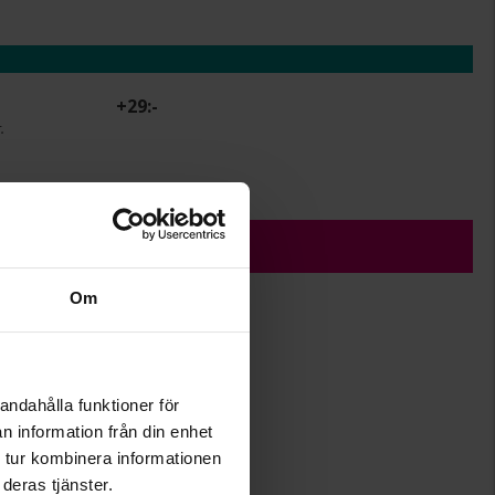
+
29:-
.
r.
ÄGG I VARUKORGEN
Om
7,62
andahålla funktioner för
17,57
n information från din enhet
Albrekts Guld
 tur kombinera informationen
Guld
deras tjänster.
18K Gold