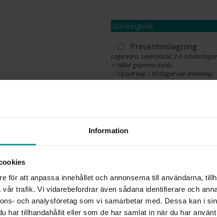
Storleksguide
Presentinslagning
Lagervara. Leveranstid 2-5 arbetsdagar
✅ Alltid grymma deals.
✅ Öppet köp i 30 dagar vid onlineköp.
✅ Fri frakt till ombud vid köp över 500 k
L
Information
INFO
cookies
BREDD CA (MM)
e för att anpassa innehållet och annonserna till användarna, tillh
HÖJD CA (MM)
vår trafik. Vi vidarebefordrar även sådana identifierare och anna
VARUMÄRKE
nnons- och analysföretag som vi samarbetar med. Dessa kan i sin
MATERIAL
har tillhandahållit eller som de har samlat in när du har använt 
ÄDELMETALL