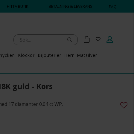
HITTA BUTIK
BETALNING & LEVERANS
FAQ
mycken
Klockor
Bijouterier
Herr
Matsilver
8K guld - Kors
ed 17 diamanter 0.04 ct WP.