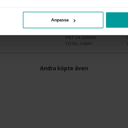
STEN/PÄRLA
ANTAL DIAMANTER
DIAMANTSLIPNING
Anpassa
DIAMANTFÄRG
DIAMANTKLARHET
VIKT CA (GRAM)
TOTAL CARAT
Andra köpte även