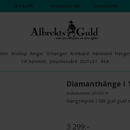
DAGS ATT POPPA?
💍💘
TIPS & RÅD
MEDLEMSKLUBB
KUNDSERVICE
nter
Bröllop
Ringar
Örhängen
Armband
Halsband
Hängs
Till hemmet
Smyckesvård
OUTLET
REA
Diamanthänge i 1
Artikelnummer: 20150319
Hängsmycke i 18K gult guld m
3 299:-