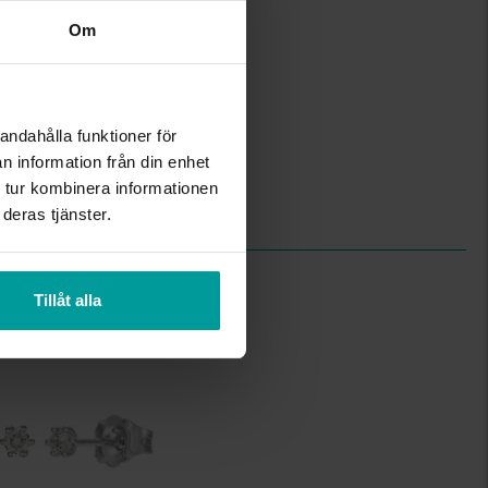
18K Gold
Om
Diamant
2
Briljant
Wesselton (H)
andahålla funktioner för
P
n information från din enhet
0,77
 tur kombinera informationen
4-prong brilliant
0.100
deras tjänster.
Tillåt alla