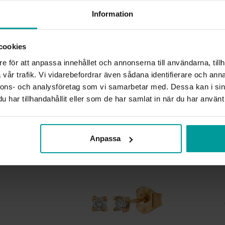
ÄDELMETALL
Information
STEN/PÄRLA
ANTAL DIAMANTER
DIAMANTSLIPNING
cookies
DIAMANTFÄRG
e för att anpassa innehållet och annonserna till användarna, tillh
DIAMANTKLARHET
vår trafik. Vi vidarebefordrar även sådana identifierare och anna
VIKT CA (GRAM)
nnons- och analysföretag som vi samarbetar med. Dessa kan i sin
SOLITÄRSTIL
TOTAL CARAT
har tillhandahållit eller som de har samlat in när du har använt 
Liknande produkter
Anpassa