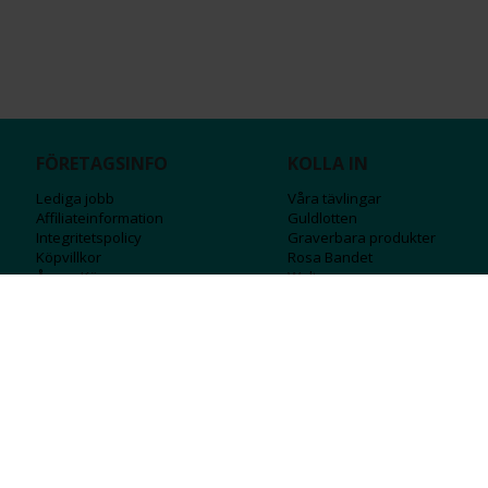
FÖRETAGSINFO
KOLLA IN
Lediga jobb
Våra tävlingar
Affiliateinformation
Guldlotten
Integritetspolicy
Graverbara produ
kter
Köpvillkor
Rosa Bandet
Ångra Köp
Wolt
Tips & råd
Black Friday
Bröllopsmässa
Alla erbjudanden