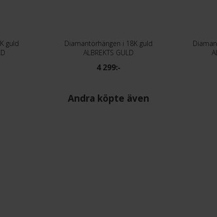
K guld
Diamantörhängen i 18K guld
Diamant
LD
ALBREKTS GULD
A
4 299:-
Andra köpte även