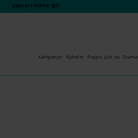
DAGS ATT POPPA?
💍💘
Kampanjer
Nyheter
Poppis just nu
Diama