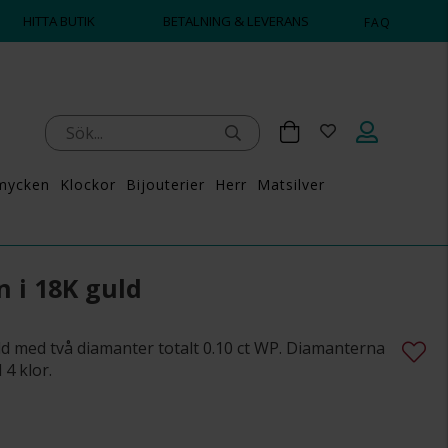
TID BRA PRISER ✔
DAGS AT
HITTA BUTIK
BETALNING & LEVERANS
FAQ
mycken
Klockor
Bijouterier
Herr
Matsilver
 i 18K guld
ld med två diamanter totalt 0.10 ct WP. Diamanterna
4 klor.