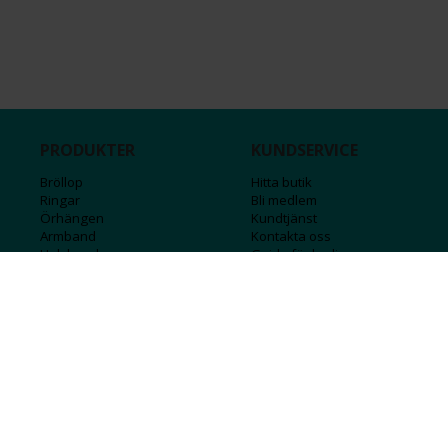
PRODUKTER
KUNDSERVICE
Bröllop
Hitta butik
Ringar
Bli medlem
Örhängen
Kundtjänst
Armband
Kontakta oss
Halsband
Guide för kedjor
Hängsmycken
Sälj ditt guld
Herr
Försäkringar
Till hemmet
Presentkort
Stål
Bokstavssmycken
Månadsstenar och stjärntecken