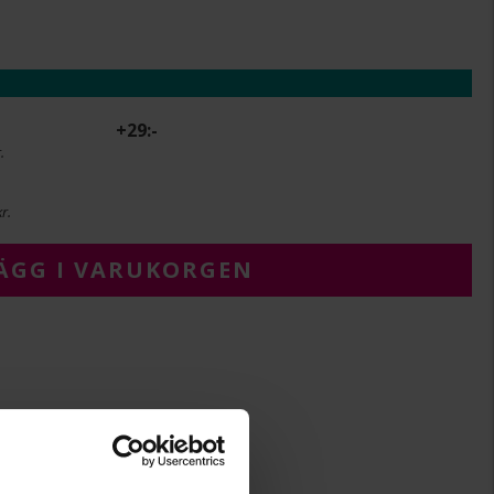
+
29:-
.
r.
ÄGG I VARUKORGEN
2,5
2,5
Albrekts Guld
Vitt guld