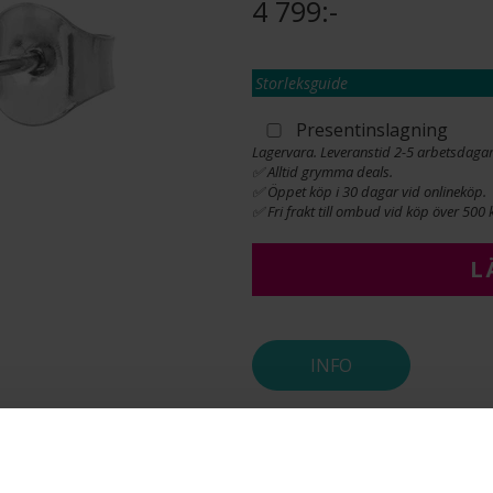
4 799:-
Storleksguide
Presentinslagning
Lagervara. Leveranstid 2-5 arbetsdagar
✅ Alltid grymma deals.
✅ Öppet köp i 30 dagar vid onlineköp.
✅ Fri frakt till ombud vid köp över 500 k
L
INFO
BREDD CA (MM)
HÖJD CA (MM)
VARUMÄRKE
MATERIAL