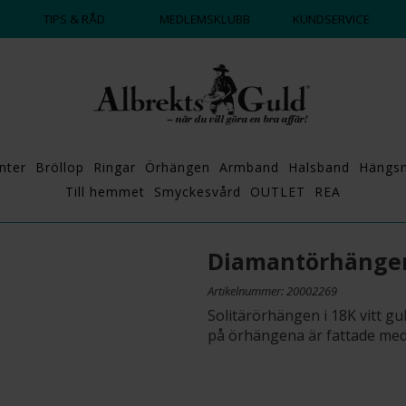
BETALA MED KLARNA ✔
ALL
TIPS & RÅD
MEDLEMSKLUBB
KUNDSERVICE
nter
Bröllop
Ringar
Örhängen
Armband
Halsband
Hängs
Till hemmet
Smyckesvård
OUTLET
REA
Diamantörhängen
Artikelnummer: 20002269
Solitärörhängen i 18K vitt gu
på örhängena är fattade med 