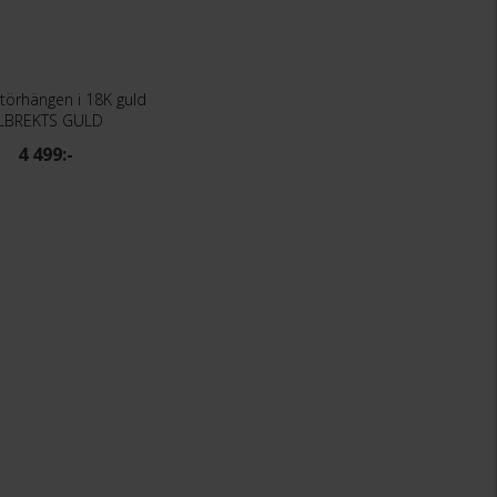
örhängen i 18K guld
LBREKTS GULD
4 499:-