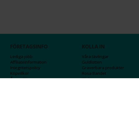
FÖRETAGSINFO
KOLLA IN
Lediga jobb
Våra tävlingar
Affiliateinformation
Guldlotten
Integritetspolicy
Graverbara produ
kter
Köpvillkor
Rosa Bandet
Ångra Köp
Wolt
Tips & råd
Black Friday
Bröllopsmässa
Alla erbjudanden