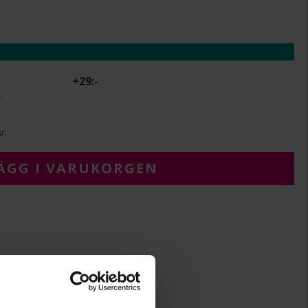
+
29:-
.
r.
ÄGG I VARUKORGEN
2,5
2,5
Albrekts Guld
Guld