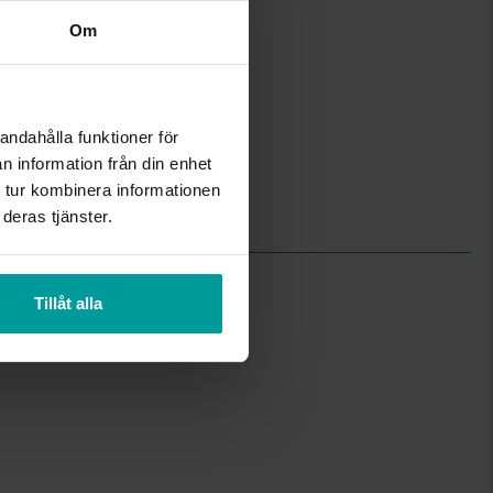
18K Gold
Om
Diamant
2
Briljant
Wesselton (H)
andahålla funktioner för
P
n information från din enhet
0.70
 tur kombinera informationen
4-prong brilliant
0.100
deras tjänster.
Tillåt alla