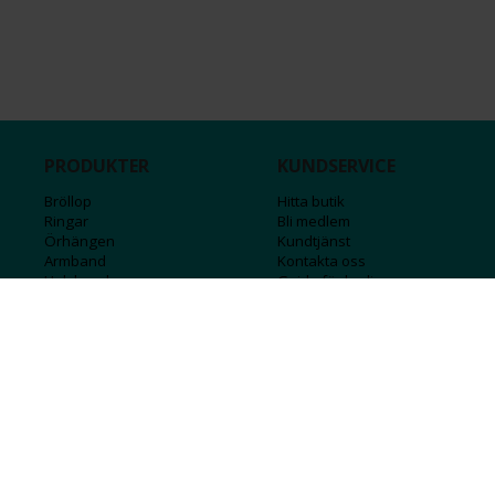
PRODUKTER
KUNDSERVICE
Bröllop
Hitta butik
Ringar
Bli medlem
Örhängen
Kundtjänst
Armband
Kontakta oss
Halsband
Guide för kedjor
Hängsmycken
Sälj ditt guld
Herr
Försäkringar
Till hemmet
Presentkort
Stål
Bokstavssmycken
Månadsstenar och stjärntecken