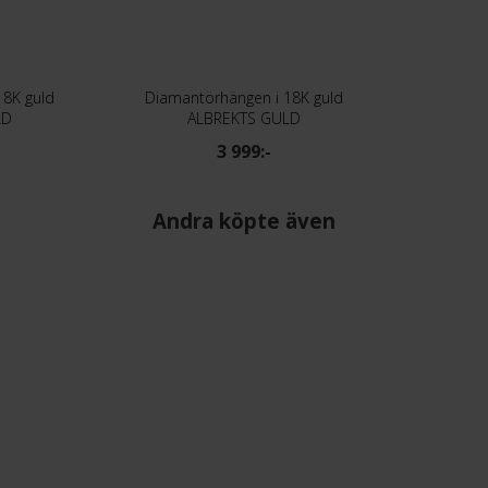
18K guld
Diamantörhängen i 18K guld
LD
ALBREKTS GULD
3 999:-
Andra köpte även