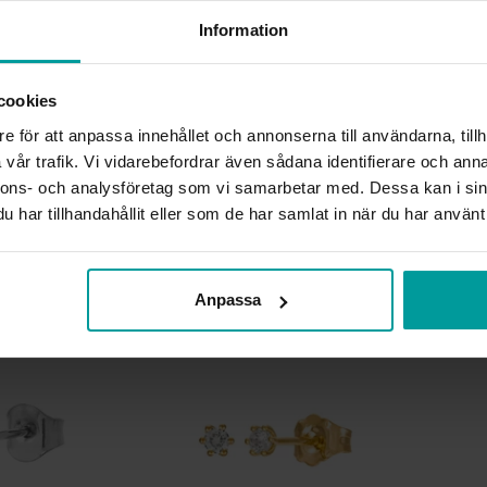
ÄDELMETALL
Information
STEN/PÄRLA
ANTAL DIAMANTER
DIAMANTSLIPNING
cookies
DIAMANTFÄRG
e för att anpassa innehållet och annonserna till användarna, tillh
DIAMANTKLARHET
vår trafik. Vi vidarebefordrar även sådana identifierare och anna
VIKT CA (GRAM)
nnons- och analysföretag som vi samarbetar med. Dessa kan i sin
SOLITÄRSTIL
TOTAL CARAT
har tillhandahållit eller som de har samlat in när du har använt 
Liknande produkter
Anpassa