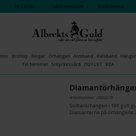
DAGS ATT POPPA?
💍💘
TIPS & RÅD
MEDLEMSKLUBB
KUNDSERVICE
nter
Bröllop
Ringar
Örhängen
Armband
Halsband
Hängs
Till hemmet
Smyckesvård
OUTLET
REA
Diamantörhängen
Artikelnummer: 20002270
Solitärörhängen i 18K gult gu
Diamanterna på örhängena är