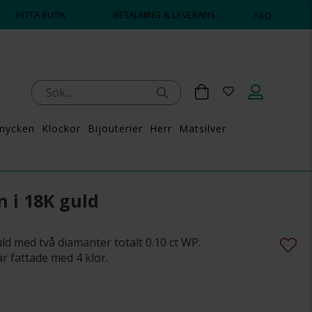
HITTA BUTIK
BETALNING & LEVERANS
FAQ
mycken
Klockor
Bijouterier
Herr
Matsilver
 i 18K guld
ld med två diamanter totalt 0.10 ct WP.
 fattade med 4 klor.