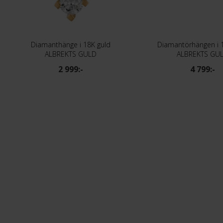
Diamanthänge i 18K guld
Diamantörhängen i 
ALBREKTS GULD
ALBREKTS GU
2 999:-
4 799:-