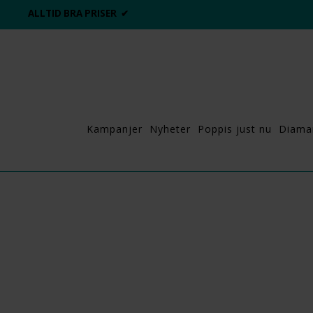
ALLTID BRA PRISER ✔
Kampanjer
Nyheter
Poppis just nu
Diama