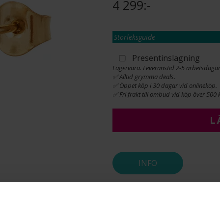
4 299:-
Storleksguide
Presentinslagning
Lagervara. Leveranstid 2-5 arbetsdagar
✅ Alltid grymma deals.
✅ Öppet köp i 30 dagar vid onlineköp.
✅ Fri frakt till ombud vid köp över 500 k
L
INFO
BREDD CA (MM)
HÖJD CA (MM)
VARUMÄRKE
MATERIAL