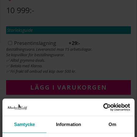
10 999:-
Storleksguide
Presentinslagning
+
29:-
Beställningsvara. Leveranstid max 15 arbetsdagar.
Se köpvillkor för beställningsvaror.
✅ Alltid grymma deals.
✅ Betala med Klarna.
✅ Fri frakt till ombud vid köp över 500 kr.
LÄGG I VARUKORGEN
Köpvillkor för beställningsvaror
Öppet köp, ångerrätt och bytesrätt gäller ej för
beställningsvaror, ringar från Albrekts by Schalins
Samtycke
Information
Om
samt graverade varor. Leveranstiden är 5-15