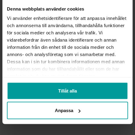
arbetsdagar för beställningsvaror. Läs mer om
ångerrätt och öppet köp i webbshoppen
här
.
Denna webbplats använder cookies
VARUMÄRKE
Albrekts Guld
Vi använder enhetsidentifierare för att anpassa innehållet
MATERIAL
Guld
och annonserna till användarna, tillhandahålla funktioner
ÄDELMETALL
18K Gold
för sociala medier och analysera vår trafik. Vi
STEN/PÄRLA
Diamant
ANTAL DIAMANTER
2
vidarebefordrar även sådana identifierare och annan
DIAMANTSLIPNING
Briljant
information från din enhet till de sociala medier och
DIAMANTFÄRG
Wesselton (H)
annons- och analysföretag som vi samarbetar med.
DIAMANTKLARHET
P
Dessa kan i sin tur kombinera informationen med annan
VIKT CA (GRAM)
0.88
information som du har tillhandahållit eller som de har
SOLITÄRSTIL
4-prong brilliant
samlat in när du har använt deras tjänster.
TOTAL CARAT
0.300
Tillåt alla
Liknande produkter
Anpassa