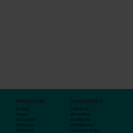
PRODUKTER
KUNDSERVICE
Bröllop
Hitta butik
Ringar
Bli medlem
Örhängen
Kundtjänst
Armband
Kontakta oss
Halsband
Guide för kedjor