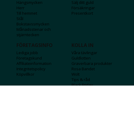
Hängsmycken
Sälj ditt guld
Herr
Försäkringar
Till hemmet
Presentkort
Stål
Bokstavssmycken
Månadsstenar och
stjärntecken
FÖRETAGSINFO
KOLLA IN
Lediga jobb
Våra tävlingar
Företagskund
Guldlotten
Affiliateinformation
Graverbara produkter
Integritetspolicy
Rosa Bandet
Köpvillkor
Wolt
Tips & råd
Black Friday
Bröllopsmässa
Alla erbjudanden
FÖLJ OSS
MISSA INGA DEALS!