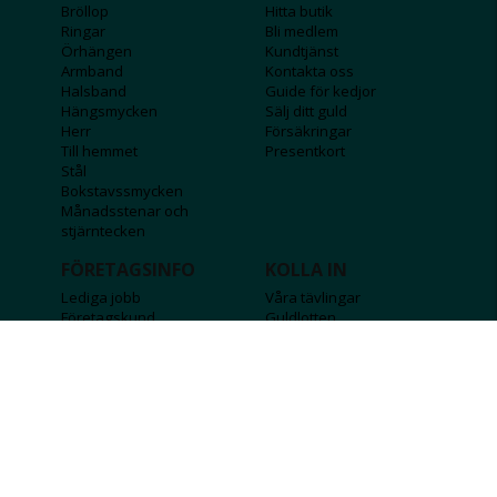
Bröllop
Hitta butik
Ringar
Bli medlem
Örhängen
Kundtjänst
Armband
Kontakta oss
Halsband
Guide för kedjor
Hängsmycken
Sälj ditt guld
Herr
Försäkringar
Till hemmet
Presentkort
Stål
Bokstavssmycken
Månadsstenar och
stjärntecken
FÖRETAGSINFO
KOLLA IN
Lediga jobb
Våra tävlingar
Företagskund
Guldlotten
Affiliateinformation
Graverbara produkter
Integritetspolicy
Rosa Bandet
Köpvillkor
Wolt
Tips & råd
Black Friday
Bröllopsmässa
Alla erbjudanden
FÖLJ OSS