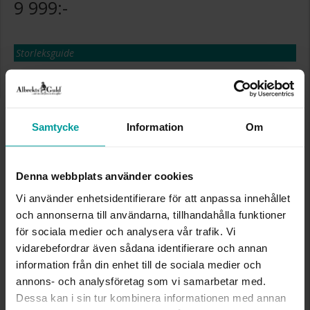
9 999:-
Storleksguide
Presentinslagning
+
29:-
Lagervara. Leveranstid 2-5 arbetsdagar.
✅ Alltid grymma deals.
✅ Öppet köp i 30 dagar vid onlineköp.
Samtycke
Information
Om
✅ Fri frakt till ombud vid köp över 500 kr.
LÄGG I VARUKORGEN
Denna webbplats använder cookies
Vi använder enhetsidentifierare för att anpassa innehållet
och annonserna till användarna, tillhandahålla funktioner
INFO
för sociala medier och analysera vår trafik. Vi
vidarebefordrar även sådana identifierare och annan
BREDD CA (MM)
1,15
information från din enhet till de sociala medier och
DIAMETER CA (MM)
15,0
annons- och analysföretag som vi samarbetar med.
HÖJD CA (MM)
15,35
Dessa kan i sin tur kombinera informationen med annan
VARUMÄRKE
Albrekts Guld