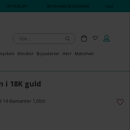
HITTA BUTIK
BETALNING & LEVERANS
FAQ
mycken
Klockor
Bijouterier
Herr
Matsilver
 i 18K guld
 14 diamanter 1,00ct