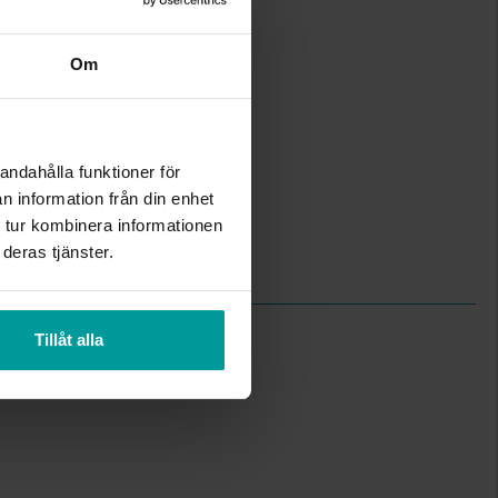
18,9
Albrekts Guld
Om
Guld
18K Gold
Diamant
14
Rund
andahålla funktioner för
Wesselton (H)
n information från din enhet
P
 tur kombinera informationen
3,92
deras tjänster.
1,00
Tillåt alla