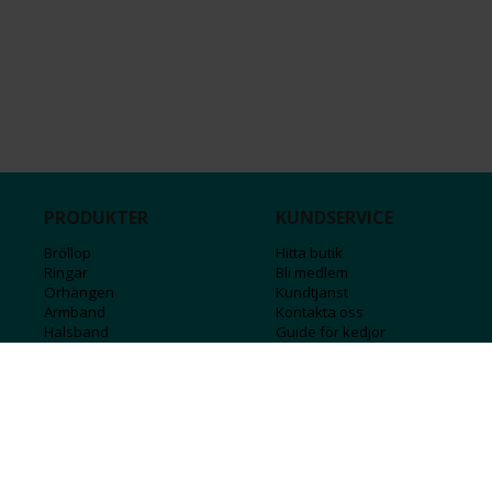
PRODUKTER
KUNDSERVICE
Bröllop
Hitta butik
Ringar
Bli medlem
Örhängen
Kundtjänst
Armband
Kontakta oss
Halsband
Guide för kedjor
Hängsmycken
Sälj ditt guld
Herr
Försäkringar
Till hemmet
Presentkort
Stål
Bokstavssmycken
Månadsstenar och stjärntecken