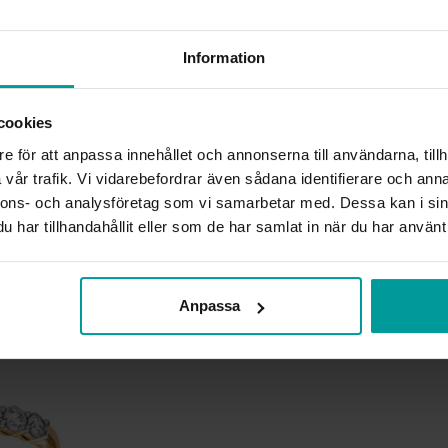
HÖJD CA (MM)
VARUMÄRKE
Information
MATERIAL
ÄDELMETALL
STEN/PÄRLA
cookies
ANTAL DIAMANTER
DIAMANTSLIPNING
e för att anpassa innehållet och annonserna till användarna, tillh
DIAMANTFÄRG
vår trafik. Vi vidarebefordrar även sådana identifierare och anna
DIAMANTKLARHET
nnons- och analysföretag som vi samarbetar med. Dessa kan i sin
VIKT CA (GRAM)
har tillhandahållit eller som de har samlat in när du har använt 
TOTAL CARAT
Liknande produkter
Anpassa