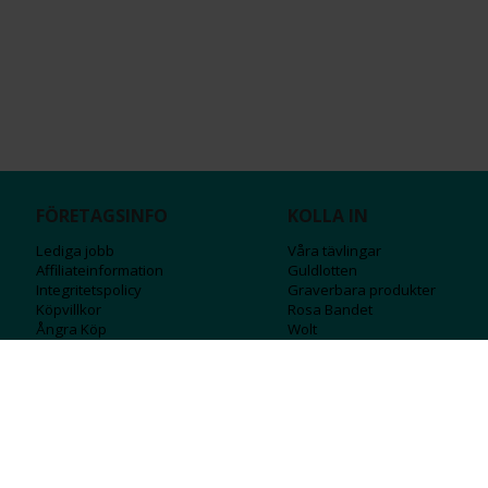
FÖRETAGSINFO
KOLLA IN
Lediga jobb
Våra tävlingar
Affiliateinformation
Guldlotten
Integritetspolicy
Graverbara produ
kter
Köpvillkor
Rosa Bandet
Ångra Köp
Wolt
Tips & råd
Black Friday
Bröllopsmässa
Alla erbjudanden