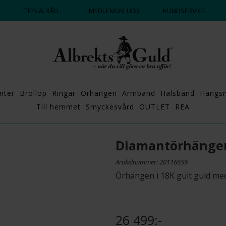
DAGS ATT POPPA?
💍💘
TIPS & RÅD
MEDLEMSKLUBB
KUNDSERVICE
nter
Bröllop
Ringar
Örhängen
Armband
Halsband
Hängs
Till hemmet
Smyckesvård
OUTLET
REA
Diamantörhängen
Artikelnummer: 20116659
Örhängen i 18K gult guld med
26 499:-