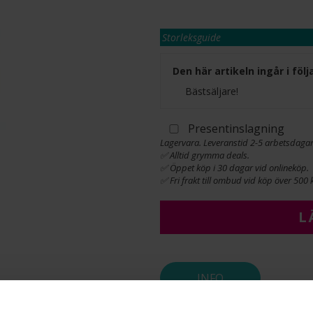
Storleksguide
Den här artikeln ingår i fö
Bästsäljare!
Presentinslagning
Lagervara. Leveranstid 2-5 arbetsdagar
✅ Alltid grymma deals.
✅ Öppet köp i 30 dagar vid onlineköp.
✅ Fri frakt till ombud vid köp över 500 k
L
INFO
BREDD CA (MM)