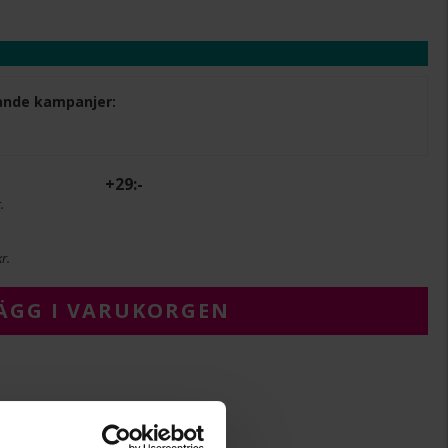
ljande kampanjer:
+
29:-
.
r.
ÄGG I VARUKORGEN
2,70