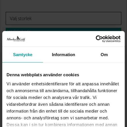
Storleksguide
Presentinslagning
+
29:-
Lagervara. Leveranstid 2-5 arbetsdagar.
✅ Alltid grymma deals.
Samtycke
Information
Om
✅ Öppet köp i 30 dagar vid onlineköp.
✅ Fri frakt till ombud vid köp över 500 kr.
Denna webbplats använder cookies
VÄLJ STORLEK FÖR ATT LÄGGA I
Vi använder enhetsidentifierare för att anpassa innehållet
VARUKORGEN
och annonserna till användarna, tillhandahålla funktioner
för sociala medier och analysera vår trafik. Vi
vidarebefordrar även sådana identifierare och annan
information från din enhet till de sociala medier och
INFO
annons- och analysföretag som vi samarbetar med.
Dessa kan i sin tur kombinera informationen med annan
BREDD CA (MM)
1.9 - 4.7