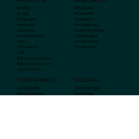
Bröllop
Hitta butik
Ringar
Bli medlem
Örhängen
Kundtjänst
Armband
Kontakta oss
Halsband
Guide för kedjor
Hängsmycken
Sälj ditt guld
Herr
Försäkringar
Till hemmet
Presentkort
Stål
Bokstavssmycken
Månadsstenar och
stjärntecken
FÖRETAGSINFO
KOLLA IN
Lediga jobb
Våra tävlingar
Företagskund
Guldlotten
Affiliateinformation
Graverbara produkter
Integritetspolicy
Rosa Bandet
Köpvillkor
Wolt
Tips & råd
Black Friday
Bröllopsmässa
Alla erbjudanden
FÖLJ OSS