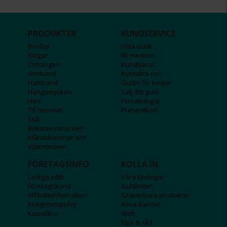
PRODUKTER
KUNDSERVICE
Bröllop
Hitta butik
Ringar
Bli medlem
Örhängen
Kundtjänst
Armband
Kontakta oss
Halsband
Guide för kedjor
Hängsmycken
Sälj ditt guld
Herr
Försäkringar
Till hemmet
Presentkort
Stål
Bokstavssmycken
Månadsstenar och
stjärntecken
FÖRETAGSINFO
KOLLA IN
Lediga jobb
Våra tävlingar
Företagskund
Guldlotten
Affiliateinformation
Graverbara produkter
Integritetspolicy
Rosa Bandet
Köpvillkor
Wolt
Tips & råd