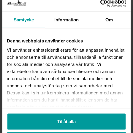
VARUKORGEN
Samtycke
Information
Om
Köpvillkor för beställningsvaror
Öppet köp, ångerrätt och bytesrätt gäller ej för
beställningsvaror, ringar från Albrekts by Schalins
Denna webbplats använder cookies
samt graverade varor. Leveranstiden är 5-15
Vi använder enhetsidentifierare för att anpassa innehållet
arbetsdagar för beställningsvaror. Läs mer om
och annonserna till användarna, tillhandahålla funktioner
ångerrätt och öppet köp i webbshoppen
här
.
för sociala medier och analysera vår trafik. Vi
INFO
vidarebefordrar även sådana identifierare och annan
information från din enhet till de sociala medier och
BREDD CA (MM)
2,8-6,5
annons- och analysföretag som vi samarbetar med.
HÖJD CA (MM)
1,9-7,8
Dessa kan i sin tur kombinera informationen med annan
VARUMÄRKE
Albrekts Guld
information som du har tillhandahållit eller som de har
MATERIAL
Vitt guld
samlat in när du har använt deras tjänster.
ÄDELMETALL
18K Gold
STEN/PÄRLA
Diamant
ANTAL DIAMANTER
1
Tillåt alla
DIAMANTSLIPNING
Briljant