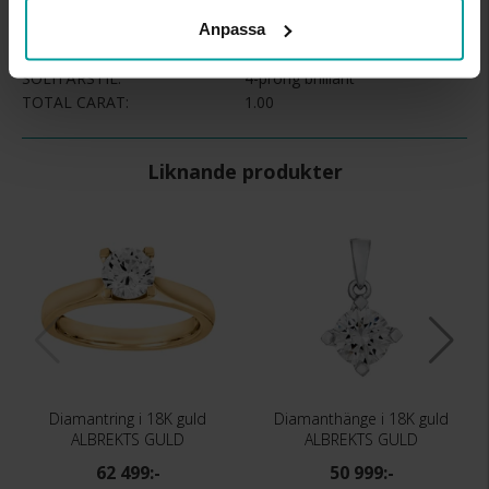
DIAMANTFÄRG
Wesselton (H)
Anpassa
DIAMANTKLARHET
P
VIKT CA (GRAM)
6,24
SOLITÄRSTIL
4-prong brilliant
TOTAL CARAT
1.00
Liknande produkter
Diamantring i 18K guld
Diamanthänge i 18K guld
ALBREKTS GULD
ALBREKTS GULD
62 499:-
50 999:-