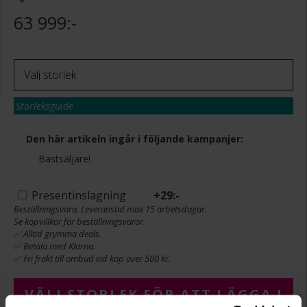
63 999:-
Storleksguide
Den här artikeln ingår i följande kampanjer:
Bästsäljare!
Presentinslagning
+
29:-
Beställningsvara. Leveranstid max 15 arbetsdagar.
Se köpvillkor för beställningsvaror.
✅ Alltid grymma deals.
✅ Betala med Klarna.
✅ Fri frakt till ombud vid köp över 500 kr.
VÄLJ STORLEK FÖR ATT LÄGGA I