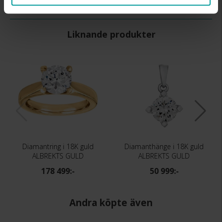
TOTAL CARAT
2.00
Liknande produkter
Diamantring i 18K guld
Diamanthänge i 18K guld
ALBREKTS GULD
ALBREKTS GULD
178 499:-
50 999:-
Andra köpte även