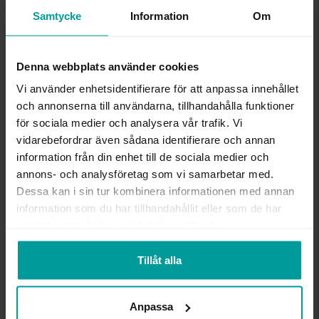
Öppet köp, ångerrätt och bytesrätt gäller ej för
Samtycke
Information
Om
beställningsvaror, ringar från Albrekts by Schalins
samt graverade varor. Leveranstiden är 5-15
arbetsdagar för beställningsvaror. Läs mer om
Denna webbplats använder cookies
ångerrätt och öppet köp i webbshoppen
här
.
Vi använder enhetsidentifierare för att anpassa innehållet
INFO
och annonserna till användarna, tillhandahålla funktioner
för sociala medier och analysera vår trafik. Vi
BREDD CA (MM)
2,8-8,8
vidarebefordrar även sådana identifierare och annan
HÖJD CA (MM)
2,1-8,8
information från din enhet till de sociala medier och
VARUMÄRKE
Albrekts Guld
annons- och analysföretag som vi samarbetar med.
MATERIAL
Vitt guld
Dessa kan i sin tur kombinera informationen med annan
ÄDELMETALL
18K Gold
information som du har tillhandahållit eller som de har
STEN/PÄRLA
Diamant
samlat in när du har använt deras tjänster.
ANTAL DIAMANTER
1
DIAMANTSLIPNING
Briljant
DIAMANTFÄRG
Wesselton (H)
Tillåt alla
DIAMANTKLARHET
P
VIKT CA (GRAM)
7,65
Anpassa
SOLITÄRSTIL
4-prong brilliant