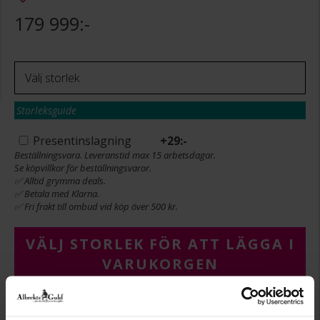
179 999:-
Storleksguide
Presentinslagning
+
29:-
Beställningsvara. Leveranstid max 15 arbetsdagar.
Se köpvillkor för beställningsvaror.
✅ Alltid grymma deals.
✅ Betala med Klarna.
✅ Fri frakt till ombud vid köp över 500 kr.
VÄLJ STORLEK FÖR ATT LÄGGA I
VARUKORGEN
Köpvillkor för beställningsvaror