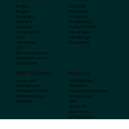
Bröllop
Hitta butik
Ringar
Bli medlem
Örhängen
Kundtjänst
Armband
Kontakta oss
Halsband
Guide för kedjor
Hängsmycken
Sälj ditt guld
Herr
Försäkringar
Till hemmet
Presentkort
Stål
Bokstavssmycken
Månadsstenar och
stjärntecken
FÖRETAGSINFO
KOLLA IN
Lediga jobb
Våra tävlingar
Företagskund
Guldlotten
Affiliateinformation
Graverbara produkter
Integritetspolicy
Rosa Bandet
Köpvillkor
Wolt
Tips & råd
Black Friday
Bröllopsmässa
Alla erbjudanden
FÖLJ OSS