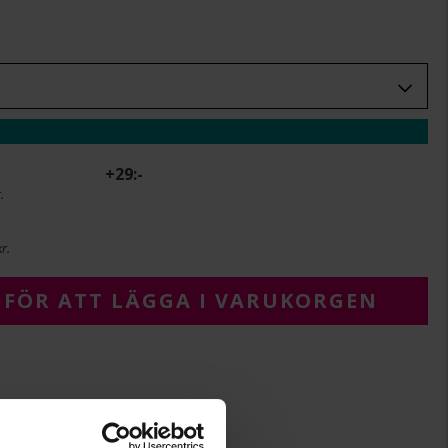
+
29:-
.
r.
 FÖR ATT LÄGGA I VARUKORGEN
2,3-3,0