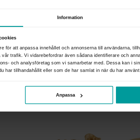
HÖJD CA (MM)
VARUMÄRKE
MATERIAL
Information
ÄDELMETALL
STEN/PÄRLA
ANTAL DIAMANTER
cookies
DIAMANTSLIPNING
e för att anpassa innehållet och annonserna till användarna, tillh
DIAMANTFÄRG
vår trafik. Vi vidarebefordrar även sådana identifierare och anna
DIAMANTKLARHET
nnons- och analysföretag som vi samarbetar med. Dessa kan i sin
VIKT CA (GRAM)
har tillhandahållit eller som de har samlat in när du har använt 
SOLITÄRSTIL
TOTAL CARAT
Anpassa
Liknande produkter