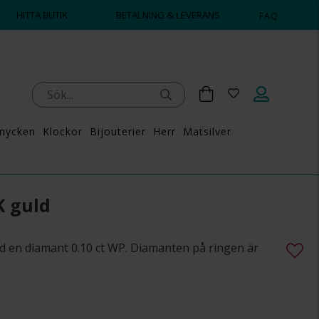
HITTA BUTIK
BETALNING & LEVERANS
FAQ
mycken
Klockor
Bijouterier
Herr
Matsilver
K guld
med en diamant 0.10 ct WP. Diamanten på ringen är