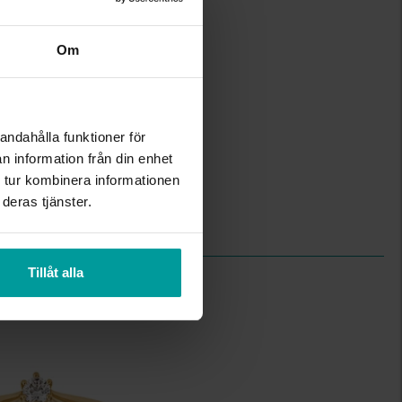
1,3-4,9
Albrekts Guld
Guld
Om
18K Gold
Diamant
1
Briljant
andahålla funktioner för
Wesselton (H)
n information från din enhet
P
 tur kombinera informationen
3,42
deras tjänster.
4-prong brilliant
0.10
Tillåt alla