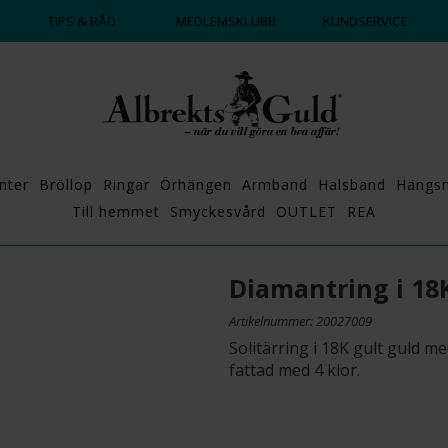
DAGS ATT POPPA?
💍💘
TIPS & RÅD
MEDLEMSKLUBB
KUNDSERVICE
nter
Bröllop
Ringar
Örhängen
Armband
Halsband
Hängs
Till hemmet
Smyckesvård
OUTLET
REA
Diamantring i 18
Artikelnummer: 20027009
Solitärring i 18K gult guld 
fattad med 4 klor.