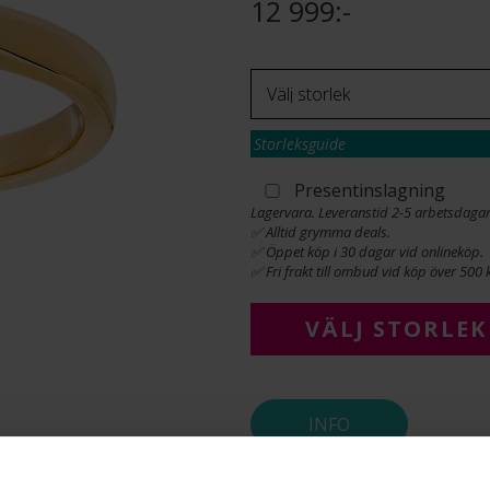
12 999:-
Storleksguide
Presentinslagning
Lagervara. Leveranstid 2-5 arbetsdagar
✅ Alltid grymma deals.
✅ Öppet köp i 30 dagar vid onlineköp.
✅ Fri frakt till ombud vid köp över 500 k
VÄLJ STORLEK
INFO
BREDD CA (MM)