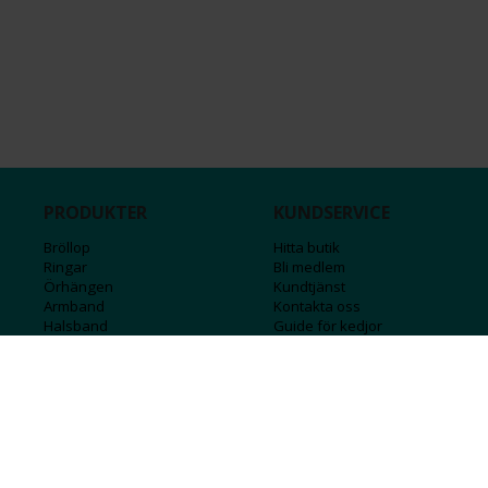
PRODUKTER
KUNDSERVICE
Bröllop
Hitta butik
Ringar
Bli medlem
Örhängen
Kundtjänst
Armband
Kontakta oss
Halsband
Guide för kedjor
Hängsmycken
Sälj ditt guld
Herr
Försäkringar
Till hemmet
Presentkort
Stål
Bokstavssmycken
Månadsstenar och stjärntecken