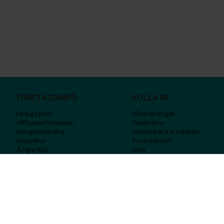
FÖRETAGSINFO
KOLLA IN
Lediga jobb
Våra tävlingar
Affiliateinformation
Guldlotten
Integritetspolicy
Graverbara produ
kter
Köpvillkor
Rosa Bandet
Ångra Köp
Wolt
Tips & råd
Black Friday
Bröllopsmässa
Alla erbjudanden