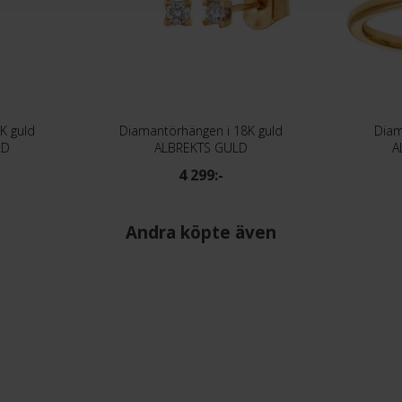
K guld
Diamantörhängen i 18K guld
Diam
LD
ALBREKTS GULD
A
4 299:-
Andra köpte även