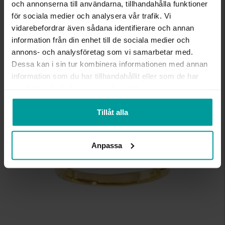
och annonserna till användarna, tillhandahålla funktioner
DIAMANTSLIPNING
Briljant
för sociala medier och analysera vår trafik. Vi
DIAMANTFÄRG
Crystal (J),Top cape
vidarebefordrar även sådana identifierare och annan
DIAMANTKLARHET
SI
information från din enhet till de sociala medier och
VIKT CA (GRAM)
3,05
annons- och analysföretag som vi samarbetar med.
TOTAL CARAT
0.49
Dessa kan i sin tur kombinera informationen med annan
information som du har tillhandahållit eller som de har
Liknande produkter
samlat in när du har använt deras tjänster.
Bästsäljare
Tillåt alla
Anpassa