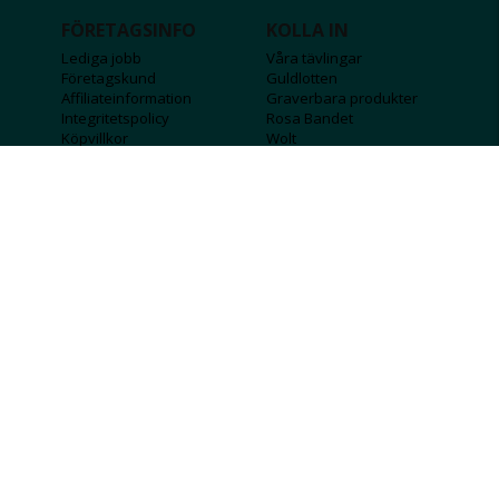
FÖRETAGSINFO
KOLLA IN
Lediga jobb
Våra tävlingar
Företagskund
Guldlotten
Affiliateinformation
Graverbara produkter
Integritetspolicy
Rosa Bandet
Köpvillkor
Wolt
Tips & råd
Black Friday
Bröllopsmässa
Alla erbjudanden
FÖLJ OSS
MISSA INGA DEALS!
SKICKA
Jag godkänner att personlig information
sparas och används för att få nyhetsbrev