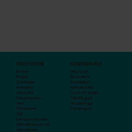
PRODUKTER
KUNDSERVICE
Bröllop
Hitta butik
Ringar
Bli medlem
Örhängen
Kundtjänst
Armband
Kontakta oss
Halsband
Guide för kedjor
Hängsmycken
Sälj ditt guld
Herr
Försäkringar
Till hemmet
Presentkort
Stål
Bokstavssmycken
Månadsstenar och
stjärntecken