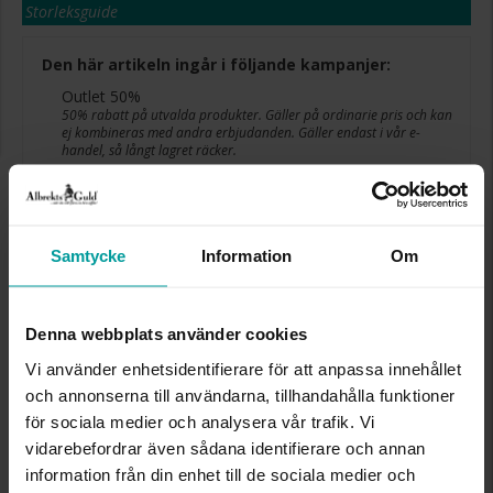
Storleksguide
Den här artikeln ingår i följande kampanjer:
Outlet 50%
50% rabatt på utvalda produkter. Gäller på ordinarie pris och kan
ej kombineras med andra erbjudanden. Gäller endast i vår e-
handel, så långt lagret räcker.
Presentinslagning
+
29:-
Lagervara. Leveranstid 2-5 arbetsdagar.
✅ Alltid grymma deals.
Samtycke
Information
Om
✅ Öppet köp i 30 dagar vid onlineköp.
✅ Fri frakt till ombud vid köp över 500 kr.
Denna webbplats använder cookies
VÄLJ STORLEK FÖR ATT LÄGGA I
Vi använder enhetsidentifierare för att anpassa innehållet
VARUKORGEN
och annonserna till användarna, tillhandahålla funktioner
för sociala medier och analysera vår trafik. Vi
vidarebefordrar även sådana identifierare och annan
INFO
information från din enhet till de sociala medier och