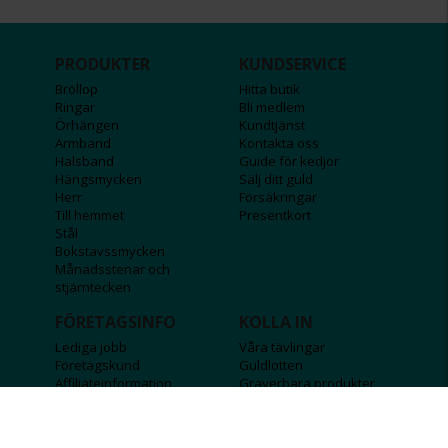
PRODUKTER
KUNDSERVICE
Bröllop
Hitta butik
Ringar
Bli medlem
Örhängen
Kundtjänst
Armband
Kontakta oss
Halsband
Guide för kedjor
Hängsmycken
Sälj ditt guld
Herr
Försäkringar
Till hemmet
Presentkort
Stål
Bokstavssmycken
Månadsstenar och
stjärntecken
FÖRETAGSINFO
KOLLA IN
Lediga jobb
Våra tävlingar
Företagskund
Guldlotten
Affiliateinformation
Graverbara produkter
Integritetspolicy
Rosa Bandet
Köpvillkor
Wolt
Tips & råd