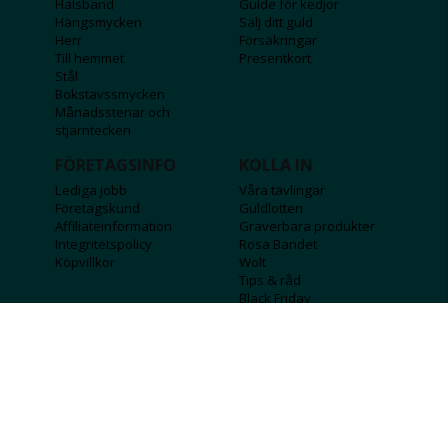
Halsband
Guide för kedjor
Hängsmycken
Sälj ditt guld
Herr
Försäkringar
Till hemmet
Presentkort
Stål
Bokstavssmycken
Månadsstenar och
stjärntecken
FÖRETAGSINFO
KOLLA IN
Lediga jobb
Våra tävlingar
Företagskund
Guldlotten
Affiliateinformation
Graverbara produkter
Integritetspolicy
Rosa Bandet
Köpvillkor
Wolt
Tips & råd
Black Friday
Bröllopsmässa
Alla erbjudanden
FÖLJ OSS