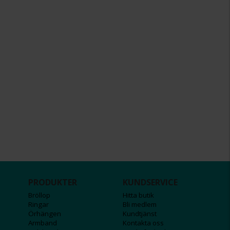
PRODUKTER
KUNDSERVICE
Bröllop
Hitta butik
Ringar
Bli medlem
Örhängen
Kundtjänst
Armband
Kontakta oss