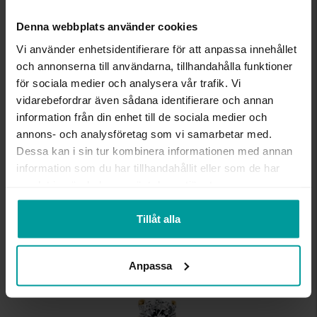
INFO
Denna webbplats använder cookies
VARUMÄRKE
Albrekts Guld
Vi använder enhetsidentifierare för att anpassa innehållet
MATERIAL
Vitt guld
och annonserna till användarna, tillhandahålla funktioner
ÄDELMETALL
18K Gold
för sociala medier och analysera vår trafik. Vi
STEN/PÄRLA
Diamant
vidarebefordrar även sådana identifierare och annan
ANTAL DIAMANTER
13
information från din enhet till de sociala medier och
DIAMANTSLIPNING
Briljant
annons- och analysföretag som vi samarbetar med.
DIAMANTFÄRG
Wesselton (H)
Dessa kan i sin tur kombinera informationen med annan
DIAMANTKLARHET
P
VIKT CA (GRAM)
4,90
information som du har tillhandahållit eller som de har
SOLITÄRSTIL
4-prong brilliant
samlat in när du har använt deras tjänster.
TOTAL CARAT
0,65
Tillåt alla
Liknande produkter
Anpassa