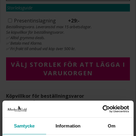
Storleksguide
Presentinslagning
+
29:-
Beställningsvara. Leveranstid max 15 arbetsdagar.
Se köpvillkor för beställningsvaror.
✅ Alltid grymma deals.
✅ Betala med Klarna.
✅ Fri frakt till ombud vid köp över 500 kr.
VÄLJ STORLEK FÖR ATT LÄGGA I
VARUKORGEN
Köpvillkor för beställningsvaror
Öppet köp, ångerrätt och bytesrätt gäller ej för
beställningsvaror, ringar från Albrekts by Schalins
samt graverade varor. Leveranstiden är 5-15
arbetsdagar för beställningsvaror. Läs mer om
Samtycke
Information
Om
ångerrätt och öppet köp i webbshoppen
här
.