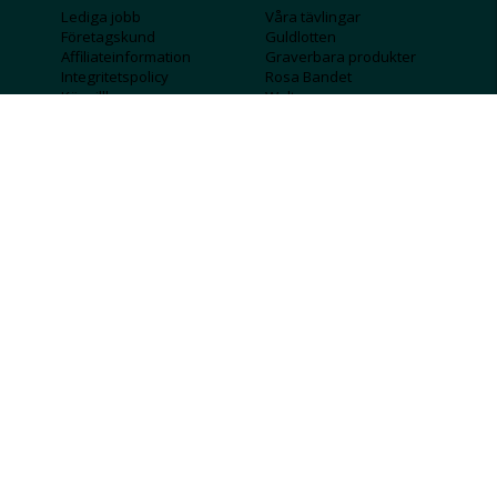
Lediga jobb
Våra tävlingar
Företagskund
Guldlotten
Affiliateinformation
Graverbara produkter
Integritetspolicy
Rosa Bandet
Köpvillkor
Wolt
Tips & råd
Black Friday
Bröllopsmässa
Alla erbjudanden
FÖLJ OSS
MISSA INGA DEALS!
SKICKA
Jag godkänner att personlig information
sparas och används för att få nyhetsbrev
Jag godkänner att ta emot information om