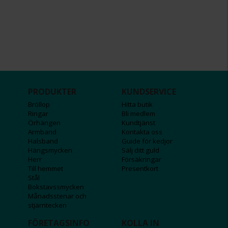
PRODUKTER
KUNDSERVICE
Bröllop
Hitta butik
Ringar
Bli medlem
Örhängen
Kundtjänst
Armband
Kontakta oss
Halsband
Guide för kedjor
Hängsmycken
Sälj ditt guld
Herr
Försäkringar
Till hemmet
Presentkort
Stål
Bokstavssmycken
Månadsstenar och
stjärntecken
FÖRETAGSINFO
KOLLA IN