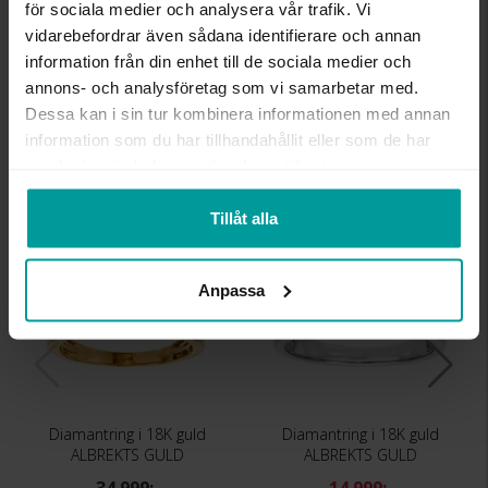
för sociala medier och analysera vår trafik. Vi
DIAMANTSLIPNING
Rund
vidarebefordrar även sådana identifierare och annan
DIAMANTFÄRG
Wesselton
information från din enhet till de sociala medier och
DIAMANTKLARHET
P
annons- och analysföretag som vi samarbetar med.
VIKT CA (GRAM)
6,94
Dessa kan i sin tur kombinera informationen med annan
TOTAL CARAT
0,96
information som du har tillhandahållit eller som de har
samlat in när du har använt deras tjänster.
Liknande produkter
Tillåt alla
Anpassa
Diamantring i 18K guld
Diamantring i 18K guld
ALBREKTS GULD
ALBREKTS GULD
34 999:-
14 999:-