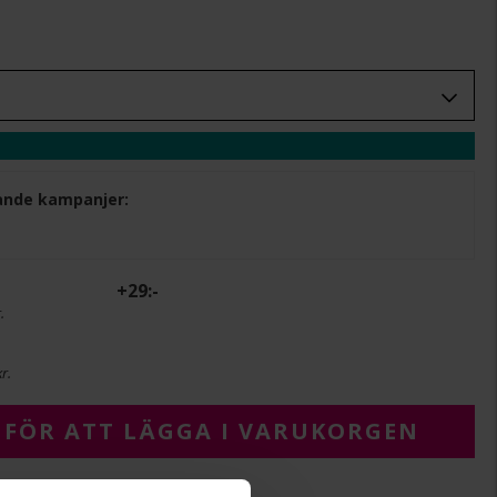
ljande kampanjer:
+
29:-
.
r.
 FÖR ATT LÄGGA I VARUKORGEN