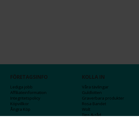
FÖRETAGSINFO
KOLLA IN
Lediga jobb
Våra tävlingar
Affiliateinformation
Guldlotten
Integritetspolicy
Graverbara produ
kter
Köpvillkor
Rosa Bandet
Ångra Köp
Wolt
Tips & råd
Black Friday
Bröllopsmässa
Alla erbjudanden