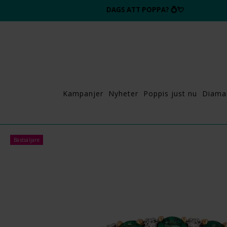
DAGS ATT POPPA?
💍💘
Kampanjer
Nyheter
Poppis just nu
Diama
Bästsäljare