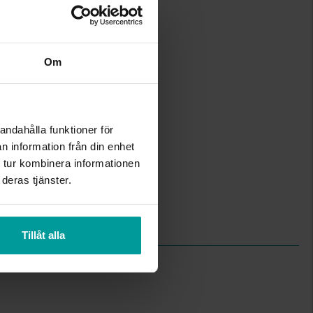
1,7-2,6
Om
1,2-2,3
Albrekts Guld
Guld
18K Gold
andahålla funktioner för
Diamant,Smaragd
12
n information från din enhet
Rund
 tur kombinera informationen
Wesselton (H)
deras tjänster.
P
2,62
0,05
Tillåt alla