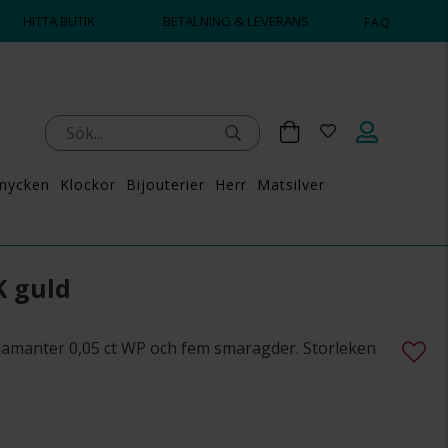
HITTA BUTIK
BETALNING & LEVERANS
FAQ
mycken
Klockor
Bijouterier
Herr
Matsilver
K guld
diamanter 0,05 ct WP och fem smaragder. Storleken