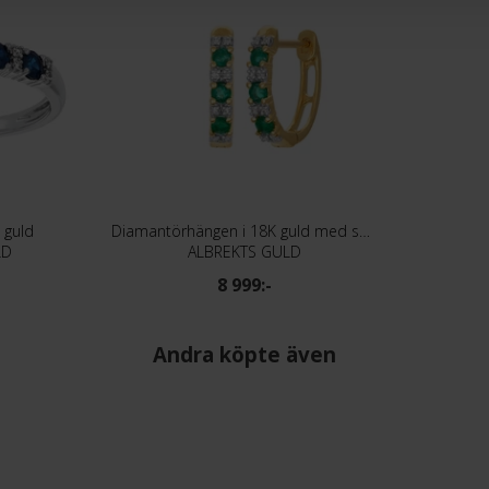
 guld
Diamantörhängen i 18K guld med smaragder
LD
ALBREKTS GULD
8 999:-
Andra köpte även