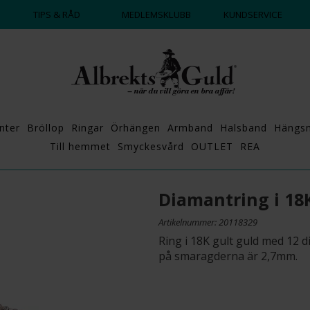
TIPS & RÅD
MEDLEMSKLUBB
KUNDSERVICE
nter
Bröllop
Ringar
Örhängen
Armband
Halsband
Hängs
Till hemmet
Smyckesvård
OUTLET
REA
Diamantring i 18
Artikelnummer: 20118329
Ring i 18K gult guld med 12 
på smaragderna är 2,7mm.