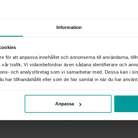
INFO
BREDD CA (MM)
Information
HÖJD CA (MM)
VARUMÄRKE
MATERIAL
cookies
ÄDELMETALL
e för att anpassa innehållet och annonserna till användarna, tillh
STEN/PÄRLA
ANTAL DIAMANTER
vår trafik. Vi vidarebefordrar även sådana identifierare och anna
DIAMANTSLIPNING
nnons- och analysföretag som vi samarbetar med. Dessa kan i sin
DIAMANTFÄRG
har tillhandahållit eller som de har samlat in när du har använt 
DIAMANTKLARHET
VIKT CA (GRAM)
TOTAL CARAT
Anpassa
Liknande produkter