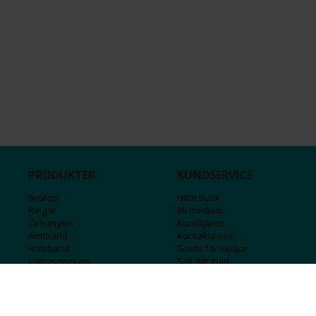
PRODUKTER
KUNDSERVICE
Bröllop
Hitta butik
Ringar
Bli medlem
Örhängen
Kundtjänst
Armband
Kontakta oss
Halsband
Guide för kedjor
Hängsmycken
Sälj ditt guld
Herr
Försäkringar
Till hemmet
Presentkort
Stål
Bokstavssmycken