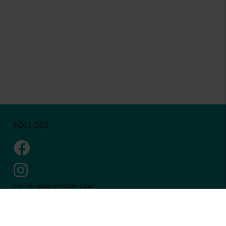
FÖLJ OSS
Läs vår integritetspolicy här
MISSA INGA DEALS!