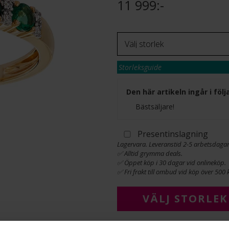
11 999:-
Storleksguide
Den här artikeln ingår i fö
Bästsäljare!
Presentinslagning
Lagervara. Leveranstid 2-5 arbetsdagar
✅ Alltid grymma deals.
✅ Öppet köp i 30 dagar vid onlineköp.
✅ Fri frakt till ombud vid köp över 500 k
VÄLJ STORLEK