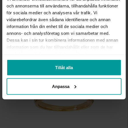
ANTAL DIAMANTER
37
och annonserna till användarna, tillhandahålla funktioner
DIAMANTSLIPNING
Briljant,Kuddslipad
för sociala medier och analysera vår trafik. Vi
DIAMANTFÄRG
Wesselton (H)
vidarebefordrar även sådana identifierare och annan
DIAMANTKLARHET
P
information från din enhet till de sociala medier och
VIKT CA (GRAM)
3,70
annons- och analysföretag som vi samarbetar med.
TOTAL CARAT
0,31
Dessa kan i sin tur kombinera informationen med annan
information som du har tillhandahållit eller som de har
Liknande produkter
samlat in när du har använt deras tjänster.
Tillåt alla
Anpassa