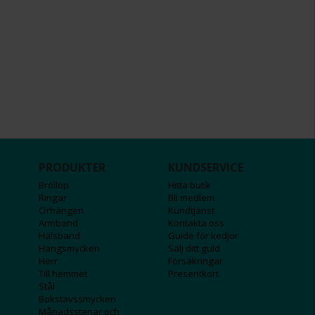
PRODUKTER
KUNDSERVICE
Bröllop
Hitta butik
Ringar
Bli medlem
Örhängen
Kundtjänst
Armband
Kontakta oss
Halsband
Guide för kedjor
Hängsmycken
Sälj ditt guld
Herr
Försäkringar
Till hemmet
Presentkort
Stål
Bokstavssmycken
Månadsstenar och