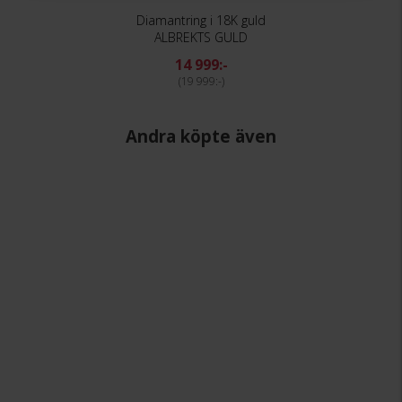
Diamantring i 18K guld
ALBREKTS GULD
14 999:-
19 999:-
Andra köpte även