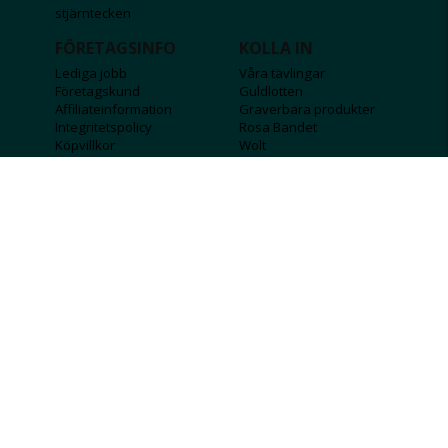
stjärntecken
FÖRETAGSINFO
KOLLA IN
Lediga jobb
Våra tävlingar
Företagskund
Guldlotten
Affiliateinformation
Graverbara produkter
Integritetspolicy
Rosa Bandet
Köpvillkor
Wolt
Tips & råd
Black Friday
Bröllopsmässa
Alla erbjudanden
FÖLJ OSS
MISSA INGA DEALS!
SKICKA
Jag godkänner att personlig information