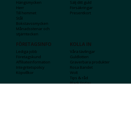
Hängsmycken
Sälj ditt guld
Herr
Försäkringar
Till hemmet
Presentkort
Stål
Bokstavssmycken
Månadsstenar och
stjärntecken
FÖRETAGSINFO
KOLLA IN
Lediga jobb
Våra tävlingar
Företagskund
Guldlotten
Affiliateinformation
Graverbara produkter
Integritetspolicy
Rosa Bandet
Köpvillkor
Wolt
Tips & råd
Black Friday
Bröllopsmässa
Alla erbjudanden
FÖLJ OSS
MISSA INGA DEALS!