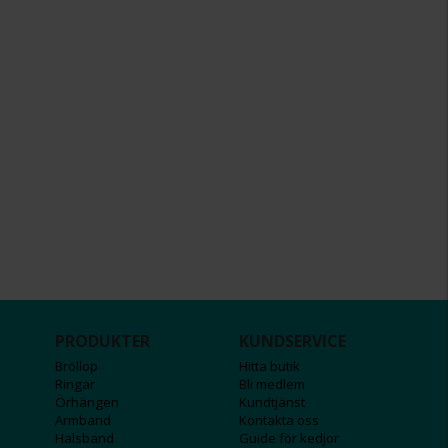
PRODUKTER
KUNDSERVICE
Bröllop
Hitta butik
Ringar
Bli medlem
Örhängen
Kundtjänst
Armband
Kontakta oss
Halsband
Guide för kedjor