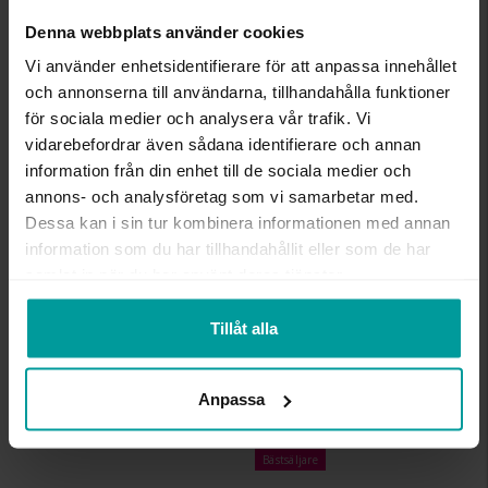
Denna webbplats använder cookies
INFO
Vi använder enhetsidentifierare för att anpassa innehållet
BREDD CA (MM)
2,7
och annonserna till användarna, tillhandahålla funktioner
HÖJD CA (MM)
1,4-2,15
för sociala medier och analysera vår trafik. Vi
VARUMÄRKE
Albrekts Guld
vidarebefordrar även sådana identifierare och annan
MATERIAL
Guld
information från din enhet till de sociala medier och
ÄDELMETALL
18K Gold
annons- och analysföretag som vi samarbetar med.
STEN/PÄRLA
Diamant
Dessa kan i sin tur kombinera informationen med annan
ANTAL DIAMANTER
21
information som du har tillhandahållit eller som de har
DIAMANTSLIPNING
Briljant
samlat in när du har använt deras tjänster.
DIAMANTFÄRG
Wesselton (H)
DIAMANTKLARHET
P
Tillåt alla
VIKT CA (GRAM)
3,50
TOTAL CARAT
0,32
Anpassa
Liknande produkter
Bästsäljare