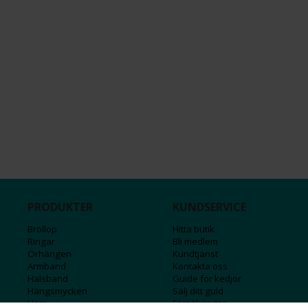
PRODUKTER
KUNDSERVICE
Bröllop
Hitta butik
Ringar
Bli medlem
Örhängen
Kundtjänst
Armband
Kontakta oss
Halsband
Guide för kedjor
Hängsmycken
Sälj ditt guld
Herr
Försäkringar