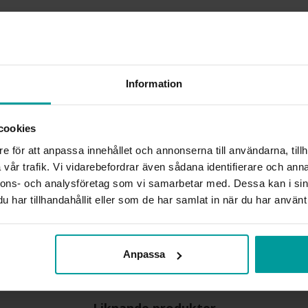
Köpvillkor för beställnings
Öppet köp, ångerrätt och byte
Albrekts by Schalins samt gr
beställningsvaror. Läs mer 
BREDD CA (MM)
Information
HÖJD CA (MM)
VARUMÄRKE
MATERIAL
cookies
ÄDELMETALL
e för att anpassa innehållet och annonserna till användarna, tillh
STEN/PÄRLA
vår trafik. Vi vidarebefordrar även sådana identifierare och anna
ANTAL DIAMANTER
nnons- och analysföretag som vi samarbetar med. Dessa kan i sin
DIAMANTSLIPNING
har tillhandahållit eller som de har samlat in när du har använt 
DIAMANTFÄRG
DIAMANTKLARHET
VIKT CA (GRAM)
SOLITÄRSTIL
Anpassa
TOTAL CARAT