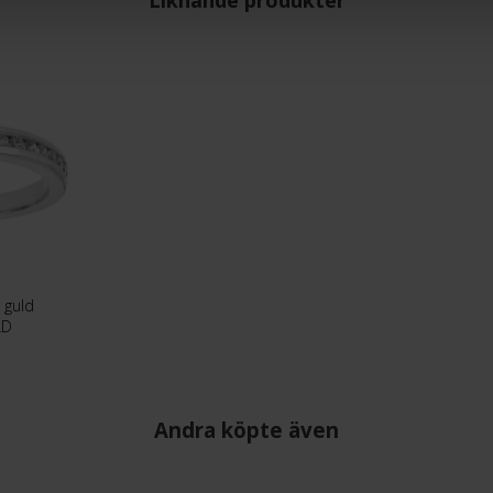
Liknande produkter
 guld
LD
Andra köpte även