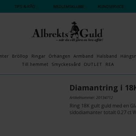
DAGS ATT POPPA?
💍💘
TIPS & RÅD
MEDLEMSKLUBB
KUNDSERVICE
nter
Bröllop
Ringar
Örhängen
Armband
Halsband
Hängs
Till hemmet
Smyckesvård
OUTLET
REA
Diamantring i 18
Artikelnummer: 20134712
Ring 18K gult guld med en GIA
sidodiamanter totalt 0.27 ct 