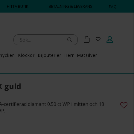
HITTA BUTIK
BETALNING & LEVERANS
FAQ
mycken
Klockor
Bijouterier
Herr
Matsilver
K guld
-certifierad diamant 0.50 ct WP i mitten och 18
WP.