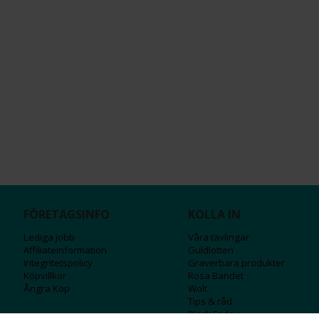
FÖRETAGSINFO
KOLLA IN
Lediga jobb
Våra tävlingar
Affiliateinformation
Guldlotten
Integritetspolicy
Graverbara produ
kter
Köpvillkor
Rosa Bandet
Ångra Köp
Wolt
Tips & råd
Black Friday