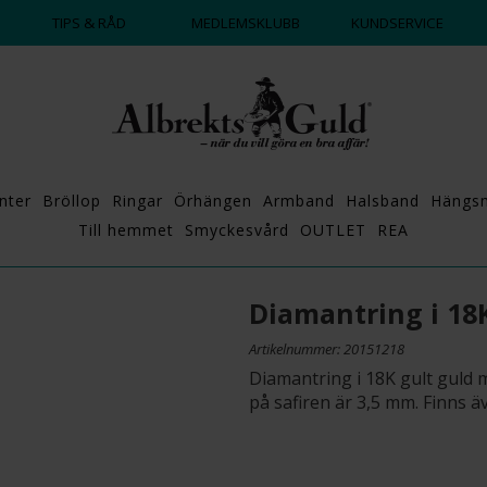
DAGS ATT POPPA?
💍💘
TIPS & RÅD
MEDLEMSKLUBB
KUNDSERVICE
nter
Bröllop
Ringar
Örhängen
Armband
Halsband
Hängs
Till hemmet
Smyckesvård
OUTLET
REA
Diamantring i 18
Artikelnummer: 20151218
Diamantring i 18K gult guld 
på safiren är 3,5 mm. Finns 