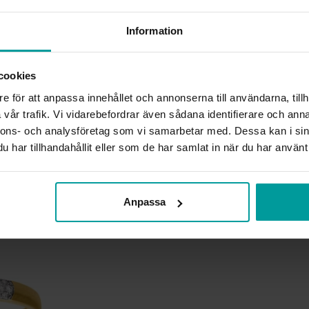
HÖJD CA (MM)
VARUMÄRKE
Information
MATERIAL
ÄDELMETALL
STEN/PÄRLA
cookies
ANTAL DIAMANTER
e för att anpassa innehållet och annonserna till användarna, tillh
DIAMANTSLIPNING
DIAMANTFÄRG
vår trafik. Vi vidarebefordrar även sådana identifierare och anna
DIAMANTKLARHET
nnons- och analysföretag som vi samarbetar med. Dessa kan i sin
VIKT CA (GRAM)
har tillhandahållit eller som de har samlat in när du har använt 
TOTAL CARAT
Liknande produkter
Anpassa