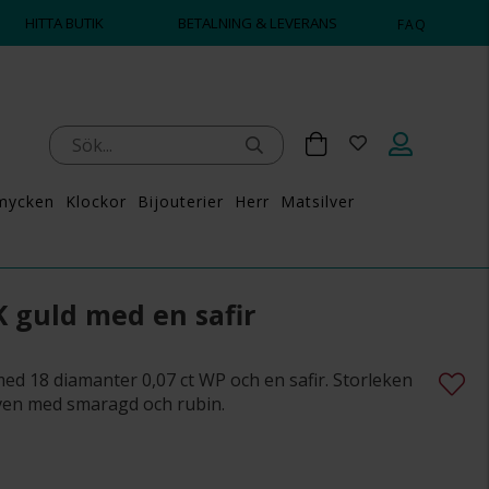
HITTA BUTIK
BETALNING & LEVERANS
FAQ
mycken
Klockor
Bijouterier
Herr
Matsilver
K guld med en safir
med 18 diamanter 0,07 ct WP och en safir. Storleken
även med smaragd och rubin.