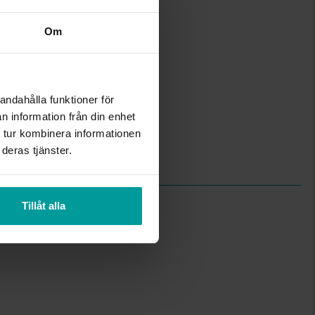
1,3-3,0
Albrekts Guld
Om
Guld
18K Gold
Diamant,Blå safir
18
andahålla funktioner för
Briljant
Wesselton (H)
n information från din enhet
P
 tur kombinera informationen
2,15
deras tjänster.
0,07
Tillåt alla