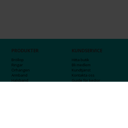
PRODUKTER
KUNDSERVICE
Bröllop
Hitta butik
Ringar
Bli medlem
Örhängen
Kundtjänst
Armband
Kontakta oss
Halsband
Guide för kedjor
Hängsmycken
Sälj ditt guld
Herr
Försäkringar
Till hemmet
Presentkort
Stål
Bokstavssmycken
Månadsstenar och stjärntecken