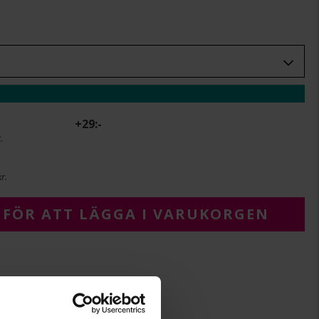
+
29:-
.
r.
 FÖR ATT LÄGGA I VARUKORGEN
2,1-3,5