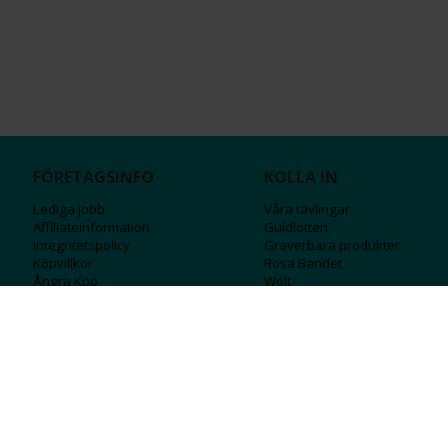
FÖRETAGSINFO
KOLLA IN
Lediga jobb
Våra tävlingar
Affiliateinformation
Guldlotten
Integritetspolicy
Graverbara produ
kter
Köpvillkor
Rosa Bandet
Ångra Köp
Wolt
Tips & råd
Black Friday
Bröllopsmässa
Alla erbjudanden