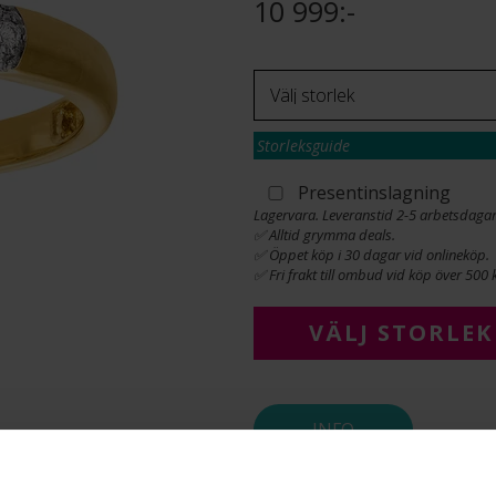
10 999:-
Storleksguide
Presentinslagning
Lagervara. Leveranstid 2-5 arbetsdagar
✅ Alltid grymma deals.
✅ Öppet köp i 30 dagar vid onlineköp.
✅ Fri frakt till ombud vid köp över 500 k
VÄLJ STORLEK
INFO
BREDD CA (MM)