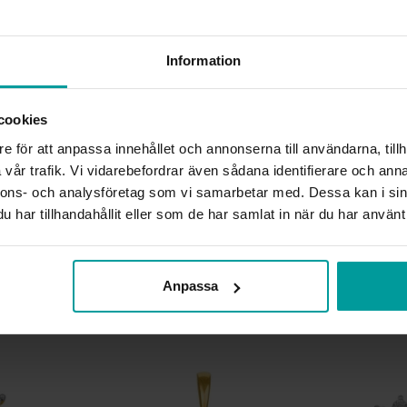
BREDD CA (MM)
HÖJD CA (MM)
Information
VARUMÄRKE
MATERIAL
ÄDELMETALL
cookies
STEN/PÄRLA
e för att anpassa innehållet och annonserna till användarna, tillh
ANTAL DIAMANTER
DIAMANTSLIPNING
vår trafik. Vi vidarebefordrar även sådana identifierare och anna
DIAMANTFÄRG
nnons- och analysföretag som vi samarbetar med. Dessa kan i sin
DIAMANTKLARHET
har tillhandahållit eller som de har samlat in när du har använt 
VIKT CA (GRAM)
TOTAL CARAT
Anpassa
Liknande produkter