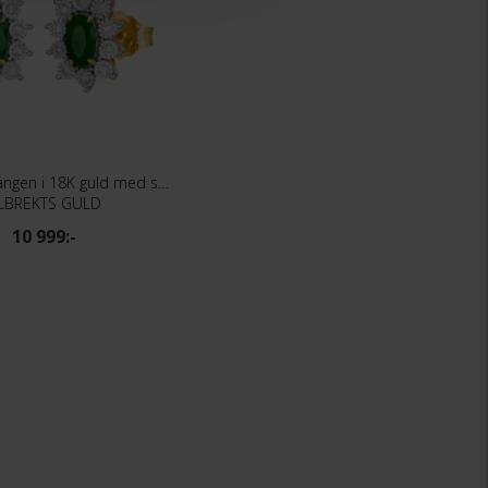
Diamantörhängen i 18K guld med smaragder
LBREKTS GULD
10 999:-