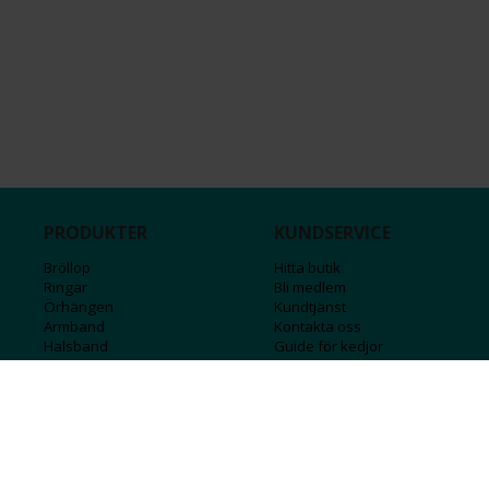
PRODUKTER
KUNDSERVICE
Bröllop
Hitta butik
Ringar
Bli medlem
Örhängen
Kundtjänst
Armband
Kontakta oss
Halsband
Guide för kedjor
Hängsmycken
Sälj ditt guld
Herr
Försäkringar
Till hemmet
Presentkort
Stål
Bokstavssmycken
Månadsstenar och stjärntecken