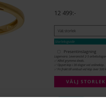
12 499:-
Storleksguide
Presentinslagning
Lagervara. Leveranstid 2-5 arbetsdagar
✅ Alltid grymma deals.
✅ Öppet köp i 30 dagar vid onlineköp.
✅ Fri frakt till ombud vid köp över 500 k
VÄLJ STORLEK
INFO