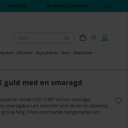
HITTA BUTIK
BETALNING & LEVERANS
FAQ
mycken
Klockor
Bijouterier
Herr
Matsilver
8K guld med en smaragd
diamanter totalt 0,05 ct WP och en smaragd.
nt smaragden i ett mönster som liknar en blomma,
s gröna färg. Finns matchande hängsmycke och