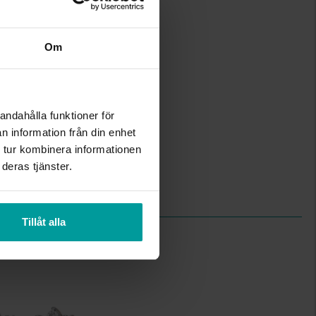
1,8-11,5
1,2-4,0
Om
Albrekts Guld
Guld
18K Gold
Diamant,Smaragd
andahålla funktioner för
10
Rund
n information från din enhet
Wesselton (H)
 tur kombinera informationen
P
deras tjänster.
2,64
0,05
Tillåt alla