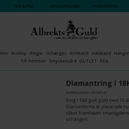
DAGS ATT POPPA?
💍💘
TIPS & RÅD
MEDLEMSKLUBB
KUNDSERVICE
nter
Bröllop
Ringar
Örhängen
Armband
Halsband
Hängs
Till hemmet
Smyckesvård
OUTLET
REA
Diamantring i 1
Artikelnummer: 20160147
Ring i 18K gult guld med 10 
Diamanterna är placerade ru
vilket framhäver smaragden
örhängen.