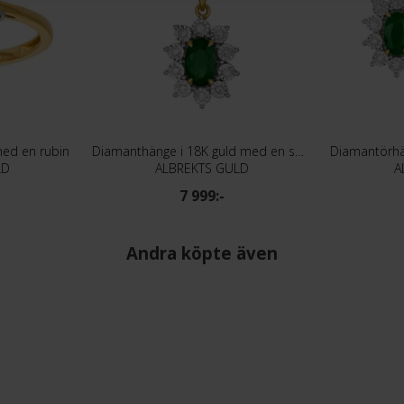
med en rubin
Diamanthänge i 18K guld med en smaragd
LD
ALBREKTS GULD
A
7 999:-
Andra köpte även