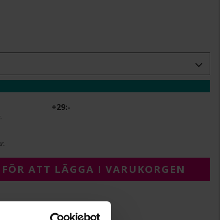
+
29:-
.
r.
 FÖR ATT LÄGGA I VARUKORGEN