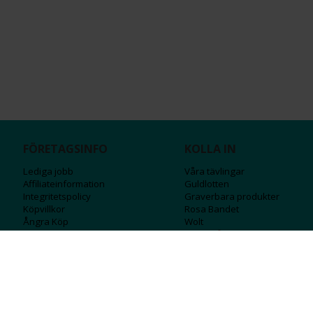
FÖRETAGSINFO
KOLLA IN
Lediga jobb
Våra tävlingar
Affiliateinformation
Guldlotten
Integritetspolicy
Graverbara produ
kter
Köpvillkor
Rosa Bandet
Ångra Köp
Wolt
Tips & råd
Black Friday
Bröllopsmässa
Alla erbjudanden