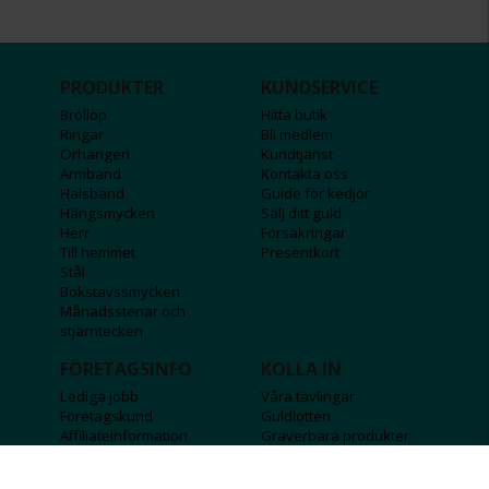
PRODUKTER
KUNDSERVICE
Bröllop
Hitta butik
Ringar
Bli medlem
Örhängen
Kundtjänst
Armband
Kontakta oss
Halsband
Guide för kedjor
Hängsmycken
Sälj ditt guld
Herr
Försäkringar
Till hemmet
Presentkort
Stål
Bokstavssmycken
Månadsstenar och
stjärntecken
FÖRETAGSINFO
KOLLA IN
Lediga jobb
Våra tävlingar
Företagskund
Guldlotten
Affiliateinformation
Graverbara produkter
Integritetspolicy
Rosa Bandet
Köpvillkor
Wolt