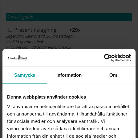
Storleksguide
Presentinslagning
+
29:-
Lagervara. Leveranstid 2-5 arbetsdagar.
✅ Alltid grymma deals.
✅ Öppet köp i 30 dagar vid onlineköp.
✅ Fri frakt till ombud vid köp över 500 kr.
LÄGG I VARUKORGEN
Samtycke
Information
Om
INFO
Denna webbplats använder cookies
Vi använder enhetsidentifierare för att anpassa innehållet
BREDD CA (CM)
20,5
och annonserna till användarna, tillhandahålla funktioner
DJUP CA (CM)
19
för sociala medier och analysera vår trafik. Vi
HÖJD CA (CM)
4,5
vidarebefordrar även sådana identifierare och annan
VARUMÄRKE
Albrekts Guld
information från din enhet till de sociala medier och
MATERIAL
kartong, tyg