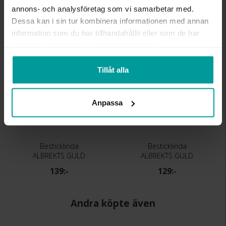
annons- och analysföretag som vi samarbetar med.
Dessa kan i sin tur kombinera informationen med annan
Liknande produkter
information som du har tillhandahållit eller som de har
samlat in när du har använt deras tjänster.
Tillåt alla
Anpassa
Besticklinda
Besticklinda
ALBREKTS GULD
ALBREKTS GULD
139:-
129:-
Andra köpte även