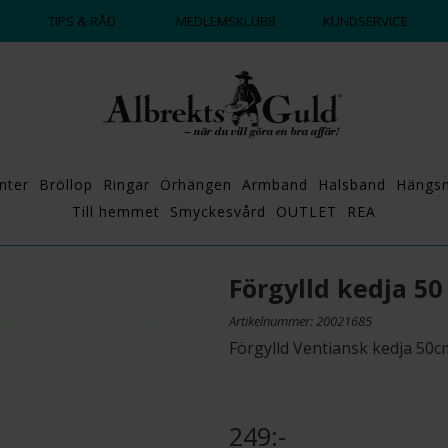
DAGS ATT POPPA?
💍💘
TIPS & RÅD
MEDLEMSKLUBB
KUNDSERVICE
nter
Bröllop
Ringar
Örhängen
Armband
Halsband
Hängs
Till hemmet
Smyckesvård
OUTLET
REA
Förgylld kedja 50
Artikelnummer: 20021685
Förgylld Ventiansk kedja 50c
249:-