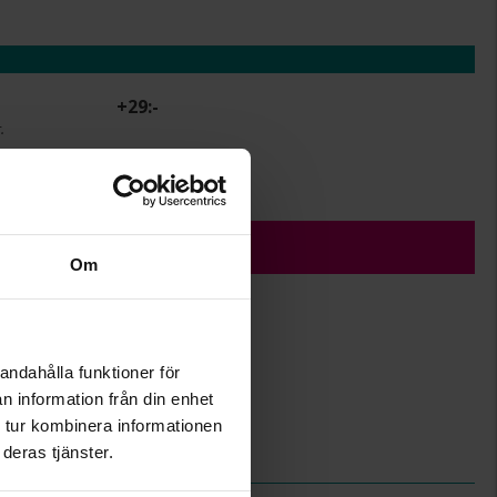
+
29:-
.
r.
ÄGG I VARUKORGEN
Om
andahålla funktioner för
50
n information från din enhet
Albrekts Guld
 tur kombinera informationen
Guldpläterat,Brass
deras tjänster.