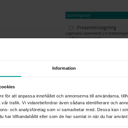
Storleksguide
Presentinslagning
Lagervara. Leveranstid 2-5 arbetsdagar
✅ Alltid grymma deals.
✅ Öppet köp i 30 dagar vid onlineköp.
✅ Fri frakt till ombud vid köp över 500 k
L
Information
cookies
INFO
e för att anpassa innehållet och annonserna till användarna, tillh
LÄNGD CA (CM)
vår trafik. Vi vidarebefordrar även sådana identifierare och anna
VARUMÄRKE
nnons- och analysföretag som vi samarbetar med. Dessa kan i sin
MATERIAL
har tillhandahållit eller som de har samlat in när du har använt 