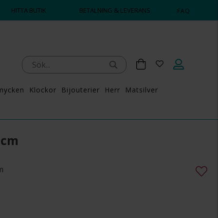
HITTA BUTIK
BETALNING & LEVERANS
FAQ
mycken
Klockor
Bijouterier
Herr
Matsilver
 cm
m