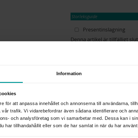
Storleksguide
Presentinslagning
Denna artikel är tillfälligt s
information om lagersaldo.
Lagervara. Leveranstid 2-5 arbetsdagar
✅ Alltid grymma deals.
✅ Öppet köp i 30 dagar vid onlineköp.
✅ Fri frakt till ombud vid köp över 500 k
Information
cookies
INFO
e för att anpassa innehållet och annonserna till användarna, tillh
vår trafik. Vi vidarebefordrar även sådana identifierare och anna
LÄNGD CA (CM)
nnons- och analysföretag som vi samarbetar med. Dessa kan i sin
VARUMÄRKE
har tillhandahållit eller som de har samlat in när du har använt 
MATERIAL