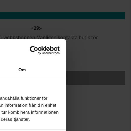
+
29:-
lut i webbshoppen. Vänligen kontakta butik för
.
r.
Om
SLUT I LAGER
andahålla funktioner för
n information från din enhet
50
 tur kombinera informationen
Albrekts Guld
deras tjänster.
Guldpläterat,Brass