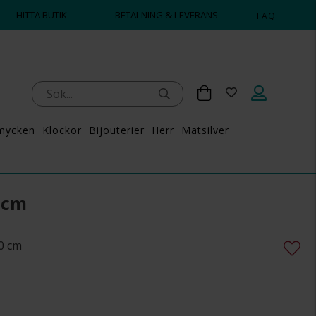
HITTA BUTIK
BETALNING & LEVERANS
FAQ
mycken
Klockor
Bijouterier
Herr
Matsilver
 cm
0 cm