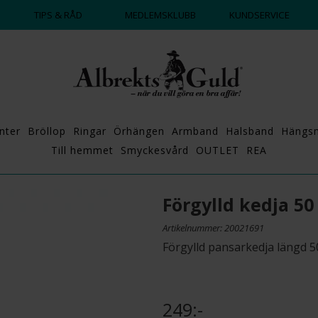
DAGS ATT POPPA?
💍💘
TIPS & RÅD
MEDLEMSKLUBB
KUNDSERVICE
nter
Bröllop
Ringar
Örhängen
Armband
Halsband
Hängs
Till hemmet
Smyckesvård
OUTLET
REA
Förgylld kedja 50
Artikelnummer: 20021691
Förgylld pansarkedja längd 5
249:-