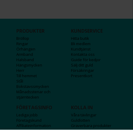
PRODUKTER
KUNDSERVICE
Bröllop
Hitta butik
Ringar
Bli medlem
Örhängen
Kundtjänst
Armband
Kontakta oss
Halsband
Guide för kedjor
Hängsmycken
Sälj ditt guld
Herr
Försäkringar
Till hemmet
Presentkort
Stål
Bokstavssmycken
Månadsstenar och
stjärntecken
FÖRETAGSINFO
KOLLA IN
Lediga jobb
Våra tävlingar
Företagskund
Guldlotten
Affiliateinformation
Graverbara produkter
Integritetspolicy
Rosa Bandet