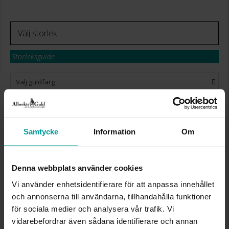
Storleksguide
Välj guldfärg
GRAVYR
+
149:-
Presentinslagning
+
29:-
Beställningsvara. Leveranstid max 15 arbetsdagar.
Samtycke
Information
Om
Se köpvillkor för beställningsvaror.
✅ Alltid grymma deals.
✅ Betala med Klarna.
✅ Fri frakt till ombud vid köp över 500 kr.
Denna webbplats använder cookies
Vi använder enhetsidentifierare för att anpassa innehållet
VÄLJ STORLEK FÖR ATT LÄGGA I
och annonserna till användarna, tillhandahålla funktioner
VARUKORGEN
för sociala medier och analysera vår trafik. Vi
vidarebefordrar även sådana identifierare och annan