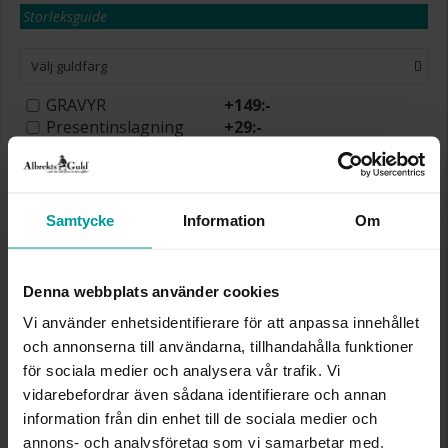
Storleksguide
Välj guldfärg
GRAVYR
+
149:-
Presentinslagning
+
29:-
Beställningsvara. Leveranstid max 15 arbetsdagar.
Se köpvillkor för beställningsvaror.
✅ Alltid grymma deals.
✅ Betala med Klarna.
✅ Fri frakt till ombud vid köp över 500 kr.
Samtycke
Information
Om
VÄLJ STORLEK FÖR ATT LÄGGA I
Denna webbplats använder cookies
VARUKORGEN
Vi använder enhetsidentifierare för att anpassa innehållet
och annonserna till användarna, tillhandahålla funktioner
för sociala medier och analysera vår trafik. Vi
Köpvillkor för beställningsvaror
vidarebefordrar även sådana identifierare och annan
Öppet köp, ångerrätt och bytesrätt gäller ej för
beställningsvaror, ringar från Albrekts by Schalins
information från din enhet till de sociala medier och
samt graverade varor. Leveranstiden är 5-15
annons- och analysföretag som vi samarbetar med.