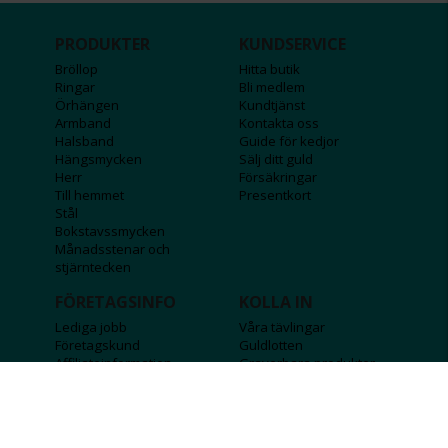
PRODUKTER
KUNDSERVICE
Bröllop
Hitta butik
Ringar
Bli medlem
Örhängen
Kundtjänst
Armband
Kontakta oss
Halsband
Guide för kedjor
Hängsmycken
Sälj ditt guld
Herr
Försäkringar
Till hemmet
Presentkort
Stål
Bokstavssmycken
Månadsstenar och
stjärntecken
FÖRETAGSINFO
KOLLA IN
Lediga jobb
Våra tävlingar
Företagskund
Guldlotten
Affiliateinformation
Graverbara produkter
Integritetspolicy
Rosa Bandet
Köpvillkor
Wolt
Tips & råd
Black Friday