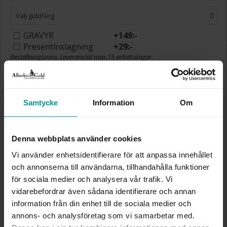
Välj guldfärg
GRAVYR
+
149:-
Presentinslagning
+
29:-
Beställningsvara. Leveranstid max 15 arbetsdagar.
Se köpvillkor för beställningsvaror.
✅ Alltid grymma deals.
✅ Betala med Klarna.
✅ Fri frakt till ombud vid köp över 500 kr.
Samtycke
Information
Om
VÄLJ STORLEK FÖR ATT LÄGGA I
VARUKORGEN
Denna webbplats använder cookies
Vi använder enhetsidentifierare för att anpassa innehållet
och annonserna till användarna, tillhandahålla funktioner
Köpvillkor för beställningsvaror
för sociala medier och analysera vår trafik. Vi
Öppet köp, ångerrätt och bytesrätt gäller ej för
vidarebefordrar även sådana identifierare och annan
beställningsvaror, ringar från Albrekts by Schalins
information från din enhet till de sociala medier och
samt graverade varor. Leveranstiden är 5-15
annons- och analysföretag som vi samarbetar med.
arbetsdagar för beställningsvaror. Läs mer om