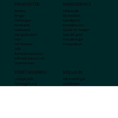
PRODUKTER
KUNDSERVICE
Bröllop
Hitta butik
Ringar
Bli medlem
Örhängen
Kundtjänst
Armband
Kontakta oss
Halsband
Guide för kedjor
Hängsmycken
Sälj ditt guld
Herr
Försäkringar
Till hemmet
Presentkort
Stål
Bokstavssmycken
Månadsstenar och
stjärntecken
FÖRETAGSINFO
KOLLA IN
Lediga jobb
Våra tävlingar
Företagskund
Guldlotten
Affiliateinformation
Graverbara produkter
Integritetspolicy
Rosa Bandet
Köpvillkor
Wolt
Tips & råd
Black Friday
Bröllopsmässa
Alla erbjudanden