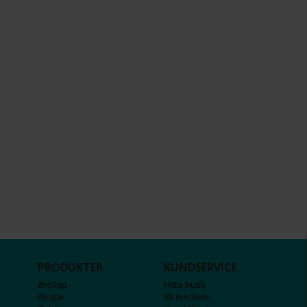
PRODUKTER
KUNDSERVICE
Bröllop
Hitta butik
Ringar
Bli medlem