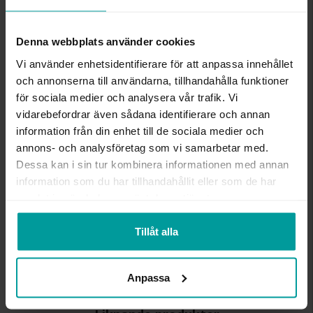
Köpvillkor för beställningsvaror
Denna webbplats använder cookies
Öppet köp, ångerrätt och bytesrätt gäller ej för
beställningsvaror, ringar från Albrekts by Schalins
Vi använder enhetsidentifierare för att anpassa innehållet
samt graverade varor. Leveranstiden är 5-15
och annonserna till användarna, tillhandahålla funktioner
arbetsdagar för beställningsvaror. Läs mer om
för sociala medier och analysera vår trafik. Vi
ångerrätt och öppet köp i webbshoppen
här
.
vidarebefordrar även sådana identifierare och annan
INFO
information från din enhet till de sociala medier och
annons- och analysföretag som vi samarbetar med.
Dessa kan i sin tur kombinera informationen med annan
BREDD CA (MM)
5
HÖJD CA (MM)
1.5
information som du har tillhandahållit eller som de har
VARUMÄRKE
Schalins
samlat in när du har använt deras tjänster.
MATERIAL
Guld
ÄDELMETALL
18K Gold
Tillåt alla
VIKT CA (GRAM)
6.20
ÖVRIGT
Ringarna kan även beställas i
vitt guld.
Anpassa