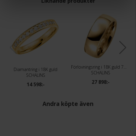
Liknande produkter
Förlovningsring i 18K guld 7mm
Diamantring i 18K guld
SCHALINS
SCHALINS
27 898:-
14 598:-
Andra köpte även