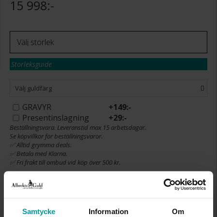
15 998:-
Storleksguide
Välj guldfärg
GRAVYR
+
149:-
Presentinslagning
+
29:-
Beställningsvara. Leveranstid max 15 arbetsdagar.
Se köpvillkor för beställningsvaror.
✅ Alltid grymma deals.
✅ Betala med Klarna.
✅ Fri frakt till ombud vid köp över 500 kr.
VÄLJ STORLEK FÖR ATT LÄGGA I
VARUKORGEN
Samtycke
Information
Om