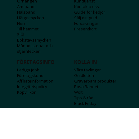
Örhängen
Kundtjänst
Armband
Kontakta oss
Halsband
Guide för kedjor
Hängsmycken
Sälj ditt guld
Herr
Försäkringar
Till hemmet
Presentkort
Stål
Bokstavssmycken
Månadsstenar och
stjärntecken
FÖRETAGSINFO
KOLLA IN
Lediga jobb
Våra tävlingar
Företagskund
Guldlotten
Affiliateinformation
Graverbara produkter
Integritetspolicy
Rosa Bandet
Köpvillkor
Wolt
Tips & råd
Black Friday
Bröllopsmässa
Alla erbjudanden
FÖLJ OSS