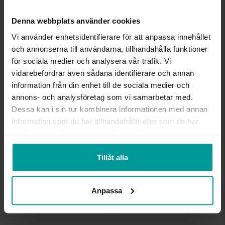
beställningsvaror, ringar från Albrekts by Schalins
samt graverade varor. Leveranstiden är 5-15
Denna webbplats använder cookies
arbetsdagar för beställningsvaror. Läs mer om
Vi använder enhetsidentifierare för att anpassa innehållet
ångerrätt och öppet köp i webbshoppen
här
.
och annonserna till användarna, tillhandahålla funktioner
INFO
för sociala medier och analysera vår trafik. Vi
vidarebefordrar även sådana identifierare och annan
BREDD CA (MM)
6
information från din enhet till de sociala medier och
HÖJD CA (MM)
2.3
annons- och analysföretag som vi samarbetar med.
VARUMÄRKE
Schalins
Dessa kan i sin tur kombinera informationen med annan
MODELL
20029172, 20029310,
information som du har tillhandahållit eller som de har
20029172, 20029307
samlat in när du har använt deras tjänster.
MATERIAL
Guld
ÄDELMETALL
18K Gold
VIKT CA (GRAM)
11.20
Tillåt alla
ÖVRIGT
Ringarna kan även beställas i
vitt guld.
Anpassa
Liknande produkter