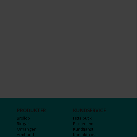
PRODUKTER
KUNDSERVICE
Bröllop
Hitta butik
Ringar
Bli medlem
Örhängen
Kundtjänst
Armband
Kontakta oss