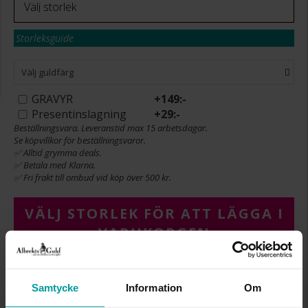
Storleksguide
Välj guldfärg
GRAVYR
+
149:-
Presentinslagning
+
29:-
Beställningsvara. Leveranstid max 15 arbetsdagar.
Se köpvillkor för beställningsvaror.
✅ Alltid grymma deals.
✅ Betala med Klarna.
✅ Fri frakt till ombud vid köp över 500 kr.
VÄLJ STORLEK FÖR ATT LÄGGA I
VARUKORGEN
Köpvillkor för beställningsvaror
Samtycke
Information
Om
Öppet köp, ångerrätt och bytesrätt gäller ej för