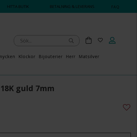
HITTA BUTIK
BETALNING & LEVERANS
FAQ
mycken
Klockor
Bijouterier
Herr
Matsilver
i 18K guld 7mm