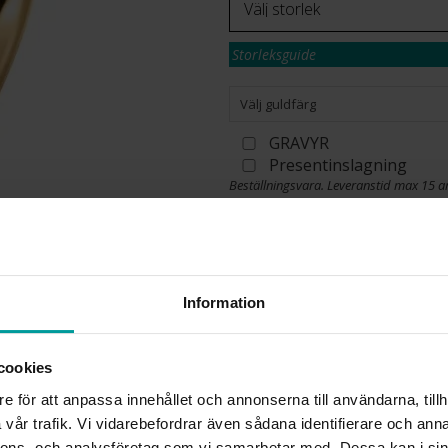
Storleksguide
Välj guldfärg
GRAVYR
Presentinslagning
Beställningsvara. Leveranstid max 15 a
Se köpvillkor för beställningsvaror.
✅ Alltid grymma deals.
✅ Betala med Klarna.
✅ Fri frakt till ombud vid köp över 500 k
Information
VÄLJ STORLEK
cookies
Köpvillkor för beställnings
e för att anpassa innehållet och annonserna till användarna, tillh
Öppet köp, ångerrätt och byte
vår trafik. Vi vidarebefordrar även sådana identifierare och anna
Albrekts by Schalins samt gr
nnons- och analysföretag som vi samarbetar med. Dessa kan i sin