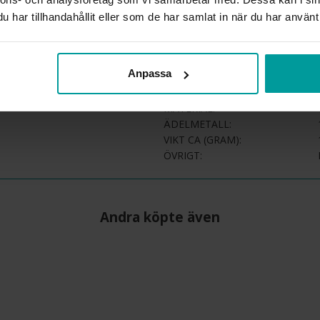
beställningsvaror. Läs mer 
har tillhandahållit eller som de har samlat in när du har använt 
INFO
BREDD CA (MM)
Anpassa
HÖJD CA (MM)
VARUMÄRKE
MATERIAL
ÄDELMETALL
VIKT CA (GRAM)
ÖVRIGT
Andra köpte även