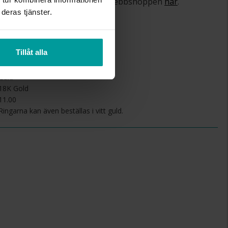
om ångerrätt och öppet köp i webbshoppen
här
.
deras tjänster.
7
Tillåt alla
1.9
Schalins
Guld
18K Gold
11.00
Ringarna kan även beställas i vitt guld.