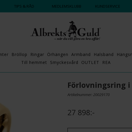
DAGS ATT POPPA?
💍💘
TIPS & RÅD
MEDLEMSKLUBB
KUNDSERVICE
nter
Bröllop
Ringar
Örhängen
Armband
Halsband
Hängs
Till hemmet
Smyckesvård
OUTLET
REA
Förlovningsring 
Artikelnummer: 20029170
27 898:-