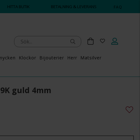
HITTA BUTIK
BETALNING & LEVERANS
FAQ
mycken
Klockor
Bijouterier
Herr
Matsilver
i 9K guld 4mm