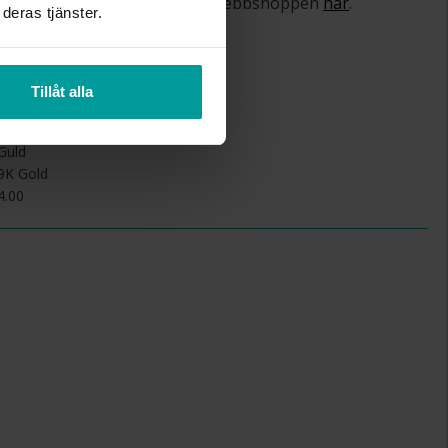
om ångerrätt och öppet köp i webbshoppen
här
.
deras tjänster.
4.0
Tillåt alla
1.5
Schalins
Guld
9K Gold
4.00