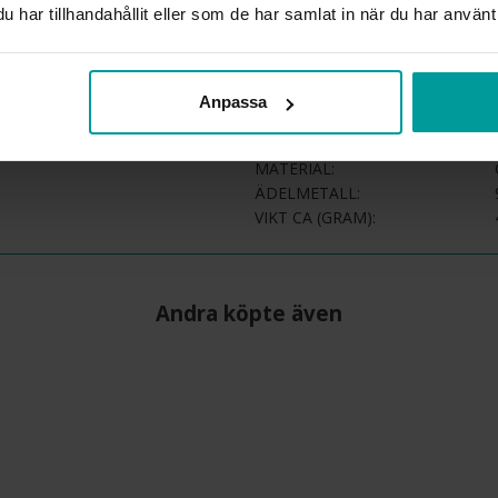
beställningsvaror. Läs mer 
har tillhandahållit eller som de har samlat in när du har använt 
INFO
BREDD CA (MM)
Anpassa
HÖJD CA (MM)
VARUMÄRKE
MATERIAL
ÄDELMETALL
VIKT CA (GRAM)
Andra köpte även