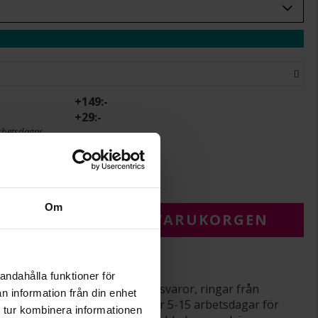
+
149:-
+
29:-
rbetsdagar.
r.
Om
 FÖR ATT LÄGGA I VARUKORGEN
varor
andahålla funktioner för
srätt gäller ej för beställningsvaror, ringar från
n information från din enhet
averade varor. Leveranstiden är 5-15 arbetsdagar för
 tur kombinera informationen