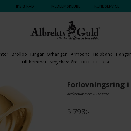
DAGS ATT POPPA?
💍💘
TIPS & RÅD
MEDLEMSKLUBB
KUNDSERVICE
nter
Bröllop
Ringar
Örhängen
Armband
Halsband
Hängs
Till hemmet
Smyckesvård
OUTLET
REA
Förlovningsring 
Artikelnummer: 20028902
5 798:-