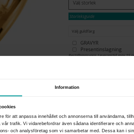
Storleksguide
Välj guldfärg
GRAVYR
Presentinslagning
Beställningsvara. Leveranstid max 15 a
Se köpvillkor för beställningsvaror.
✅ Alltid grymma deals.
✅ Betala med Klarna.
✅ Fri frakt till ombud vid köp över 500 k
Information
VÄLJ STORLEK
cookies
Köpvillkor för beställnings
e för att anpassa innehållet och annonserna till användarna, tillh
Öppet köp, ångerrätt och byte
vår trafik. Vi vidarebefordrar även sådana identifierare och anna
Albrekts by Schalins samt gr
nnons- och analysföretag som vi samarbetar med. Dessa kan i sin