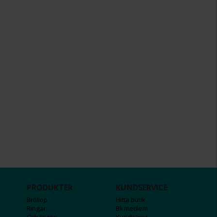
PRODUKTER
KUNDSERVICE
Bröllop
Hitta butik
Ringar
Bli medlem
Örhängen
Kundtjänst