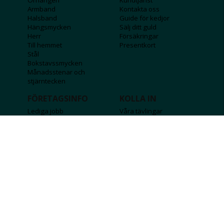
Armband
Kontakta oss
Halsband
Guide för kedjor
Hängsmycken
Sälj ditt guld
Herr
Försäkringar
Till hemmet
Presentkort
Stål
Bokstavssmycken
Månadsstenar och
stjärntecken
FÖRETAGSINFO
KOLLA IN
Lediga jobb
Våra tävlingar
Företagskund
Guldlotten
Affiliateinformation
Graverbara produkter
Integritetspolicy
Rosa Bandet
Köpvillkor
Wolt
Tips & råd
Black Friday
Bröllopsmässa
Alla erbjudanden
FÖLJ OSS