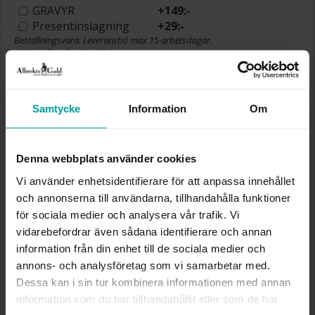
GRAVYR
+
149:-
Presentinslagning
+
29:-
Beställningsvara. Leveranstid max 15 arbetsdagar.
Se köpvillkor för beställningsvaror.
✅ Alltid grymma deals.
✅ Betala med Klarna.
✅ Fri frakt till ombud vid köp över 500 kr.
Samtycke
Information
Om
VÄLJ STORLEK FÖR ATT LÄGGA I
VARUKORGEN
Denna webbplats använder cookies
Vi använder enhetsidentifierare för att anpassa innehållet
och annonserna till användarna, tillhandahålla funktioner
Köpvillkor för beställningsvaror
för sociala medier och analysera vår trafik. Vi
Öppet köp, ångerrätt och bytesrätt gäller ej för
beställningsvaror, ringar från Albrekts by Schalins
vidarebefordrar även sådana identifierare och annan
samt graverade varor. Leveranstiden är 5-15
information från din enhet till de sociala medier och
arbetsdagar för beställningsvaror. Läs mer om
annons- och analysföretag som vi samarbetar med.
ångerrätt och öppet köp i webbshoppen
här
.
Dessa kan i sin tur kombinera informationen med annan
information som du har tillhandahållit eller som de har
INFO