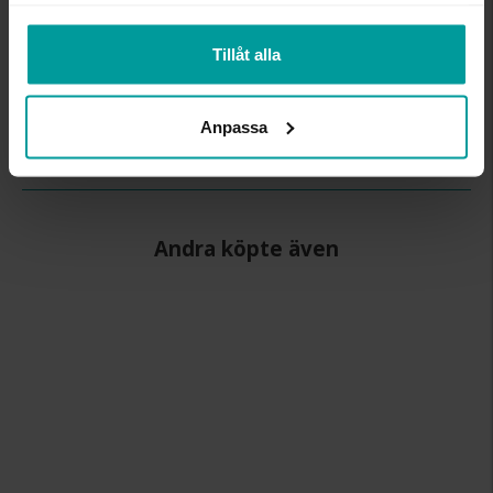
samlat in när du har använt deras tjänster.
BREDD CA (MM)
6.0
Tillåt alla
HÖJD CA (MM)
1.4
VARUMÄRKE
Schalins
MATERIAL
Guld
Anpassa
ÄDELMETALL
9K Gold
VIKT CA (GRAM)
5.60
Andra köpte även