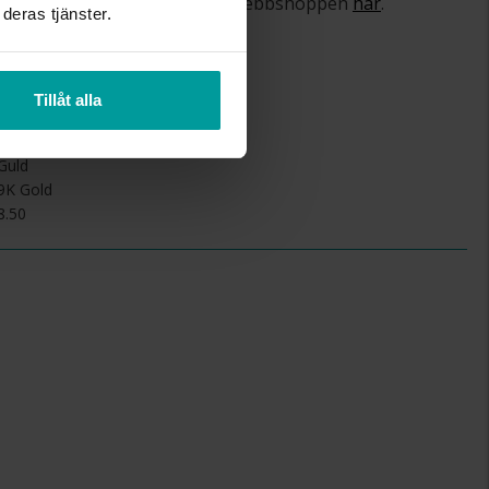
om ångerrätt och öppet köp i webbshoppen
här
.
deras tjänster.
7.0
Tillåt alla
1,9
Schalins
Guld
9K Gold
8.50