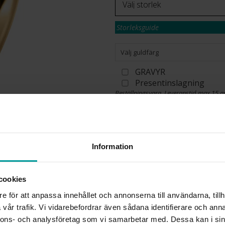
Storleksguide
Välj guldfärg
GRAVYR
Presentinslagning
Beställningsvara. Leveranstid max 15 a
Se köpvillkor för beställningsvaror.
✅ Alltid grymma deals.
✅ Betala med Klarna.
✅ Fri frakt till ombud vid köp över 500 k
Information
VÄLJ STORLEK
cookies
Köpvillkor för beställnings
e för att anpassa innehållet och annonserna till användarna, tillh
Öppet köp, ångerrätt och byte
vår trafik. Vi vidarebefordrar även sådana identifierare och anna
Albrekts by Schalins samt gr
nnons- och analysföretag som vi samarbetar med. Dessa kan i sin