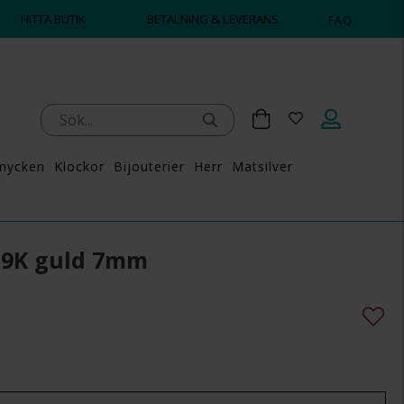
HITTA BUTIK
BETALNING & LEVERANS
FAQ
mycken
Klockor
Bijouterier
Herr
Matsilver
i 9K guld 7mm