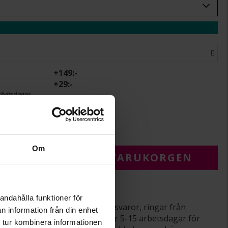
+
149:-
+
29:-
rbetsdagar.
r.
Om
 FÖR ATT LÄGGA I VARUKORGEN
varor
andahålla funktioner för
srätt gäller ej för beställningsvaror, ringar från
n information från din enhet
averade varor. Leveranstiden är 5-15 arbetsdagar för
 tur kombinera informationen