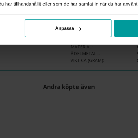
beställningsvaror. Läs mer 
har tillhandahållit eller som de har samlat in när du har använt 
INFO
BREDD CA (MM)
Anpassa
HÖJD CA (MM)
VARUMÄRKE
MATERIAL
ÄDELMETALL
VIKT CA (GRAM)
Andra köpte även