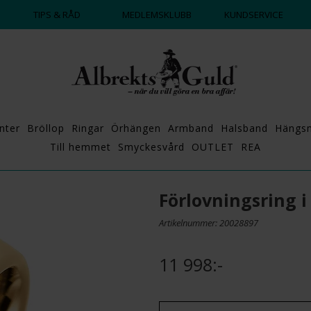
DAGS ATT POPPA?
💍💘
TIPS & RÅD
MEDLEMSKLUBB
KUNDSERVICE
nter
Bröllop
Ringar
Örhängen
Armband
Halsband
Hängs
Till hemmet
Smyckesvård
OUTLET
REA
Förlovningsring 
Artikelnummer: 20028897
11 998:-