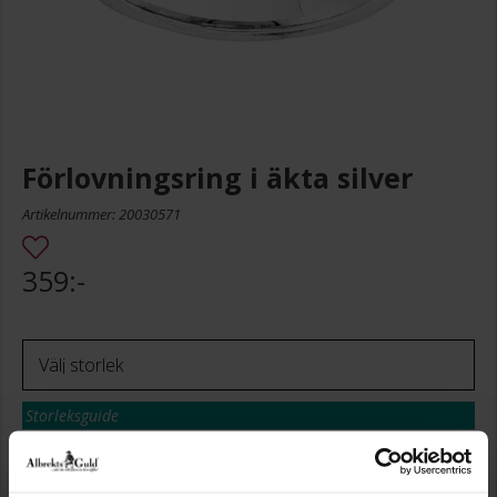
Förlovningsring i äkta silver
Artikelnummer: 20030571
359:-
Storleksguide
Presentinslagning
+
29:-
Lagervara. Leveranstid 2-5 arbetsdagar.