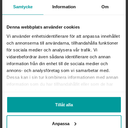
✅ Alltid grymma deals.
Samtycke
Information
Om
✅ Öppet köp i 30 dagar vid onlineköp.
✅ Fri frakt till ombud vid köp över 500 kr.
VÄLJ STORLEK FÖR ATT LÄGGA I
Denna webbplats använder cookies
VARUKORGEN
Vi använder enhetsidentifierare för att anpassa innehållet
och annonserna till användarna, tillhandahålla funktioner
för sociala medier och analysera vår trafik. Vi
vidarebefordrar även sådana identifierare och annan
INFO
information från din enhet till de sociala medier och
annons- och analysföretag som vi samarbetar med.
BREDD CA (MM)
5,0
Dessa kan i sin tur kombinera informationen med annan
HÖJD CA (MM)
2,0
information som du har tillhandahållit eller som de har
VARUMÄRKE
Albrekts Guld
samlat in när du har använt deras tjänster.
MATERIAL
Silver
Tillåt alla
Andra köpte även
Anpassa