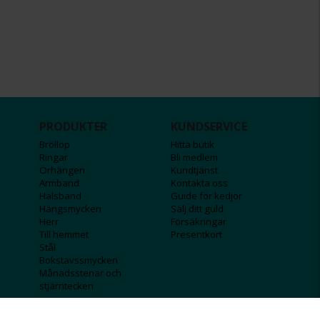
PRODUKTER
KUNDSERVICE
Bröllop
Hitta butik
Ringar
Bli medlem
Örhängen
Kundtjänst
Armband
Kontakta oss
Halsband
Guide för kedjor
Hängsmycken
Sälj ditt guld
Herr
Försäkringar
Till hemmet
Presentkort
Stål
Bokstavssmycken
Månadsstenar och
stjärntecken
FÖRETAGSINFO
KOLLA IN