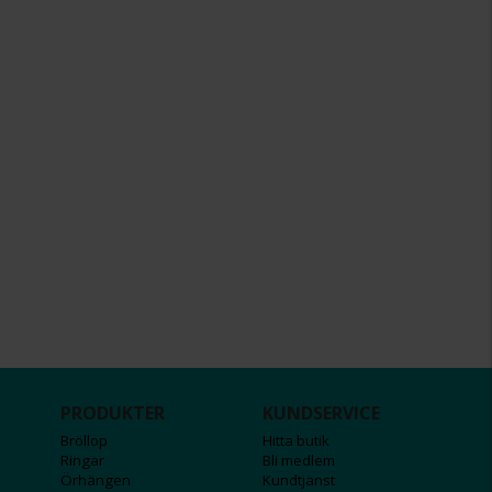
PRODUKTER
KUNDSERVICE
Bröllop
Hitta butik
Ringar
Bli medlem
Örhängen
Kundtjänst