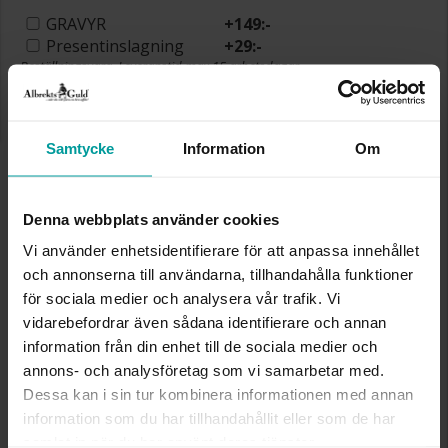
GRAVYR
+
149:-
Presentinslagning
+
29:-
Beställningsvara. Leveranstid max 15 arbetsdagar.
Se köpvillkor för beställningsvaror.
✅ Alltid grymma deals.
✅ Betala med Klarna.
✅ Fri frakt till ombud vid köp över 500 kr.
Samtycke
Information
Om
VÄLJ STORLEK FÖR ATT LÄGGA I
VARUKORGEN
Denna webbplats använder cookies
Vi använder enhetsidentifierare för att anpassa innehållet
och annonserna till användarna, tillhandahålla funktioner
Köpvillkor för beställningsvaror
för sociala medier och analysera vår trafik. Vi
Öppet köp, ångerrätt och bytesrätt gäller ej för
vidarebefordrar även sådana identifierare och annan
beställningsvaror, ringar från Albrekts by Schalins
information från din enhet till de sociala medier och
samt graverade varor. Leveranstiden är 5-15
annons- och analysföretag som vi samarbetar med.
arbetsdagar för beställningsvaror. Läs mer om
Dessa kan i sin tur kombinera informationen med annan
ångerrätt och öppet köp i webbshoppen
här
.
information som du har tillhandahållit eller som de har
INFO
samlat in när du har använt deras tjänster.