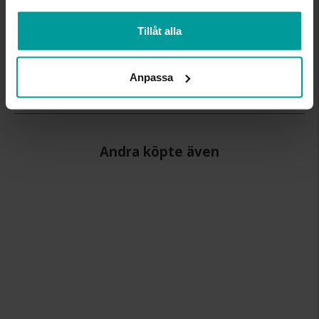
BREDD CA (MM)
2,2
Tillåt alla
HÖJD CA (MM)
1,1
VARUMÄRKE
Schalins
MODELL
882
Anpassa
MATERIAL
Silver
Andra köpte även