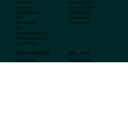
Armband
Kontakta oss
Halsband
Guide för kedjor
Hängsmycken
Sälj ditt guld
Herr
Försäkringar
Till hemmet
Presentkort
Stål
Bokstavssmycken
Månadsstenar och
stjärntecken
FÖRETAGSINFO
KOLLA IN
Lediga jobb
Våra tävlingar
Företagskund
Guldlotten
Affiliateinformation
Graverbara produkter
Integritetspolicy
Rosa Bandet
Köpvillkor
Wolt
Tips & råd
Black Friday
Bröllopsmässa
Alla erbjudanden
FÖLJ OSS