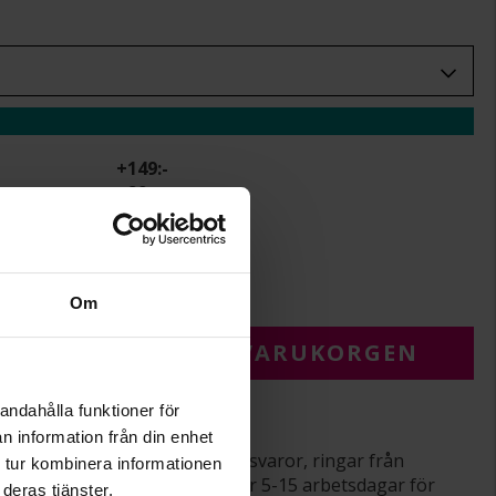
+
149:-
+
29:-
rbetsdagar.
r.
Om
 FÖR ATT LÄGGA I VARUKORGEN
andahålla funktioner för
varor
n information från din enhet
srätt gäller ej för beställningsvaror, ringar från
 tur kombinera informationen
averade varor. Leveranstiden är 5-15 arbetsdagar för
deras tjänster.