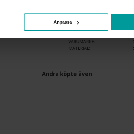
beställningsvaror. Läs mer 
INFO
Anpassa
BREDD CA (MM)
HÖJD CA (MM)
VARUMÄRKE
MATERIAL
Andra köpte även