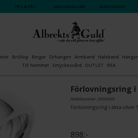
DAGS ATT POPPA?
💍💘
TIPS & RÅD
MEDLEMSKLUBB
KUNDSERVICE
nter
Bröllop
Ringar
Örhängen
Armband
Halsband
Hängs
Till hemmet
Smyckesvård
OUTLET
REA
Förlovningsring i
Artikelnummer: 20030459
Förlovningsring i äkta silve
898:-