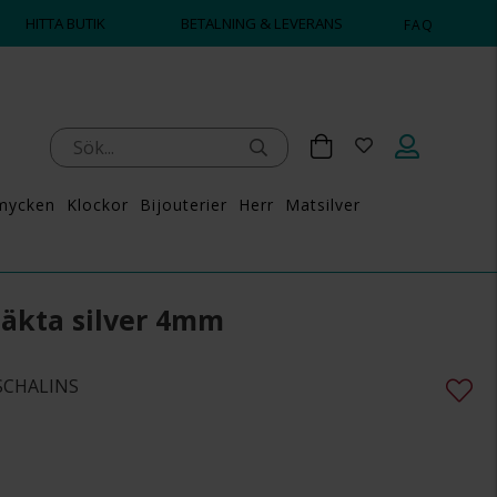
HITTA BUTIK
BETALNING & LEVERANS
FAQ
mycken
Klockor
Bijouterier
Herr
Matsilver
 äkta silver 4mm
r SCHALINS