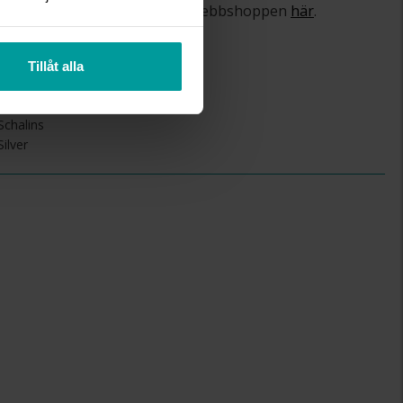
om ångerrätt och öppet köp i webbshoppen
här
.
Tillåt alla
4
1.5
Schalins
Silver