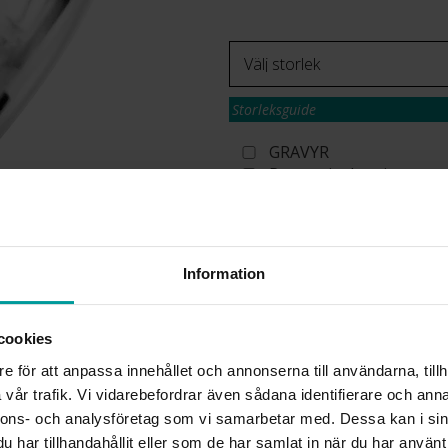
Storleksguide
GRAVYR
Presentinslagning
Beställningsvara. Leveranstid max 15 a
Se köpvillkor för beställningsvaror.
✅ Alltid grymma deals.
✅ Betala med Klarna.
✅ Fri frakt till ombud vid köp över 500 k
Information
VÄLJ STORLEK
cookies
e för att anpassa innehållet och annonserna till användarna, tillh
Köpvillkor för beställnings
vår trafik. Vi vidarebefordrar även sådana identifierare och anna
Öppet köp, ångerrätt och byte
nnons- och analysföretag som vi samarbetar med. Dessa kan i sin
Albrekts by Schalins samt gr
har tillhandahållit eller som de har samlat in när du har använt 