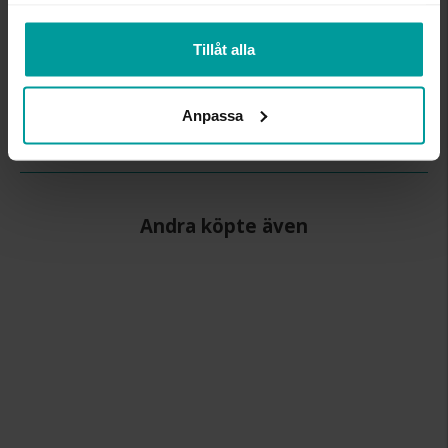
samlat in när du har använt deras tjänster.
INFO
Tillåt alla
BREDD CA (MM)
5
HÖJD CA (MM)
1.5
Anpassa
VARUMÄRKE
Schalins
MATERIAL
Silver
Andra köpte även