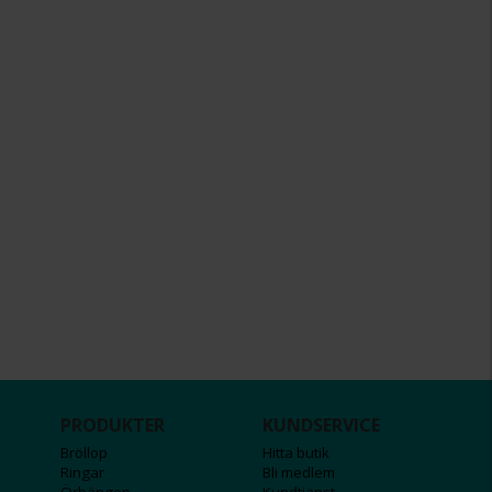
PRODUKTER
KUNDSERVICE
Bröllop
Hitta butik
Ringar
Bli medlem
Örhängen
Kundtjänst