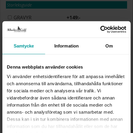
Storleksguide
GRAVYR
+
149:-
Presentinslagning
+
29:-
Beställningsvara. Leveranstid max 15 arbetsdagar.
Se köpvillkor för beställningsvaror.
✅ Alltid grymma deals.
Samtycke
Information
Om
✅ Betala med Klarna.
✅ Fri frakt till ombud vid köp över 500 kr.
VÄLJ STORLEK FÖR ATT LÄGGA I
Denna webbplats använder cookies
VARUKORGEN
Vi använder enhetsidentifierare för att anpassa innehållet
och annonserna till användarna, tillhandahålla funktioner
för sociala medier och analysera vår trafik. Vi
Köpvillkor för beställningsvaror
vidarebefordrar även sådana identifierare och annan
Öppet köp, ångerrätt och bytesrätt gäller ej för
information från din enhet till de sociala medier och
beställningsvaror, ringar från Albrekts by Schalins
annons- och analysföretag som vi samarbetar med.
samt graverade varor. Leveranstiden är 5-15
Dessa kan i sin tur kombinera informationen med annan
arbetsdagar för beställningsvaror. Läs mer om
information som du har tillhandahållit eller som de har
ångerrätt och öppet köp i webbshoppen
här
.