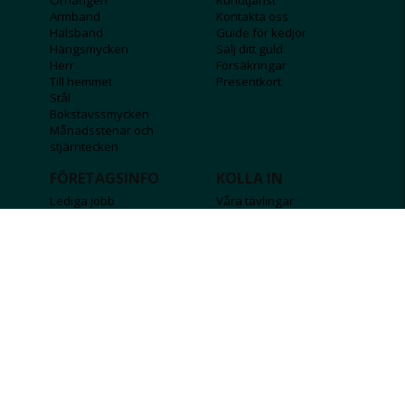
Armband
Kontakta oss
Halsband
Guide för kedjor
Hängsmycken
Sälj ditt guld
Herr
Försäkringar
Till hemmet
Presentkort
Stål
Bokstavssmycken
Månadsstenar och
stjärntecken
FÖRETAGSINFO
KOLLA IN
Lediga jobb
Våra tävlingar
Företagskund
Guldlotten
Affiliateinformation
Graverbara produkter
Integritetspolicy
Rosa Bandet
Köpvillkor
Wolt
Tips & råd
Black Friday
Bröllopsmässa
Alla erbjudanden
FÖLJ OSS