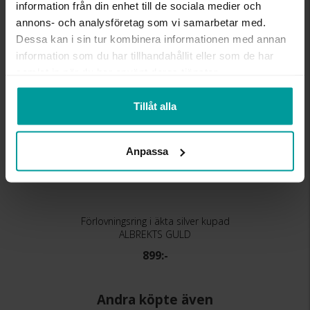
information från din enhet till de sociala medier och
Liknande produkter
annons- och analysföretag som vi samarbetar med.
Dessa kan i sin tur kombinera informationen med annan
information som du har tillhandahållit eller som de har
samlat in när du har använt deras tjänster.
Tillåt alla
Anpassa
Förlovningsring i äkta silver kupad
ALBREKTS GULD
899:-
Andra köpte även