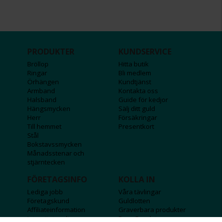
PRODUKTER
KUNDSERVICE
Bröllop
Hitta butik
Ringar
Bli medlem
Örhängen
Kundtjänst
Armband
Kontakta oss
Halsband
Guide för kedjor
Hängsmycken
Sälj ditt guld
Herr
Försäkringar
Till hemmet
Presentkort
Stål
Bokstavssmycken
Månadsstenar och
stjärntecken
FÖRETAGSINFO
KOLLA IN
Lediga jobb
Våra tävlingar
Företagskund
Guldlotten
Affiliateinformation
Graverbara produkter
Integritetspolicy
Rosa Bandet