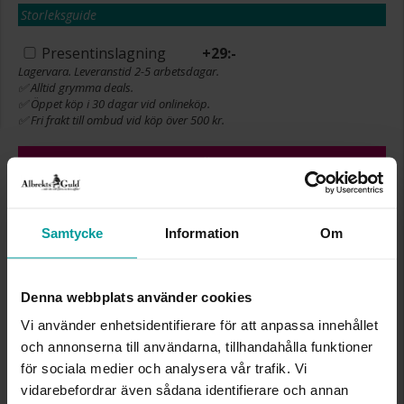
Storleksguide
Presentinslagning
+
29:-
Lagervara. Leveranstid 2-5 arbetsdagar.
✅ Alltid grymma deals.
✅ Öppet köp i 30 dagar vid onlineköp.
✅ Fri frakt till ombud vid köp över 500 kr.
VÄLJ STORLEK FÖR ATT LÄGGA I
VARUKORGEN
Samtycke
Information
Om
INFO
Denna webbplats använder cookies
BREDD CA (MM)
3,2
Vi använder enhetsidentifierare för att anpassa innehållet
HÖJD CA (MM)
1,7
och annonserna till användarna, tillhandahålla funktioner
VARUMÄRKE
Albrekts Guld
för sociala medier och analysera vår trafik. Vi
MATERIAL
Silver,Guldpläterat
vidarebefordrar även sådana identifierare och annan