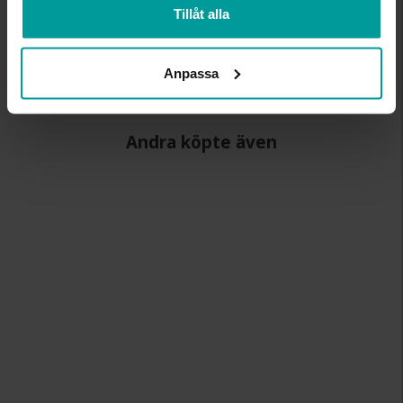
HÖJD CA (MM)
1.9
Tillåt alla
VARUMÄRKE
Schalins
MATERIAL
Titan
ÄDELMETALL
Other
Anpassa
Andra köpte även