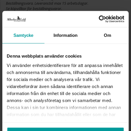
Beställningsvara. Leveranstid max 15 arbetsdagar.
Se köpvillkor för beställningsvaror.
✅ Alltid grymma deals.
✅ Betala med Klarna.
✅ Fri frakt till ombud vid köp över 500 kr.
Samtycke
Information
Om
VÄLJ STORLEK FÖR ATT LÄGGA I
VARUKORGEN
Denna webbplats använder cookies
Vi använder enhetsidentifierare för att anpassa innehållet
Köpvillkor för beställningsvaror
och annonserna till användarna, tillhandahålla funktioner
Öppet köp, ångerrätt och bytesrätt gäller ej för
för sociala medier och analysera vår trafik. Vi
beställningsvaror, ringar från Albrekts by Schalins
vidarebefordrar även sådana identifierare och annan
samt graverade varor. Leveranstiden är 5-15
information från din enhet till de sociala medier och
arbetsdagar för beställningsvaror. Läs mer om
annons- och analysföretag som vi samarbetar med.
ångerrätt och öppet köp i webbshoppen
här
.
Dessa kan i sin tur kombinera informationen med annan
INFO
information som du har tillhandahållit eller som de har
samlat in när du har använt deras tjänster.
BREDD CA (MM)
7