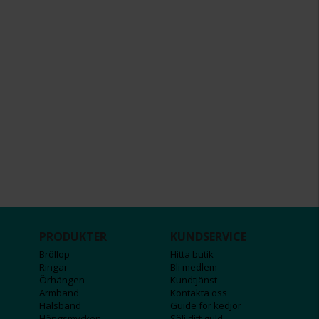
PRODUKTER
KUNDSERVICE
Bröllop
Hitta butik
Ringar
Bli medlem
Örhängen
Kundtjänst
Armband
Kontakta oss
Halsband
Guide för kedjor
Hängsmycken
Sälj ditt guld