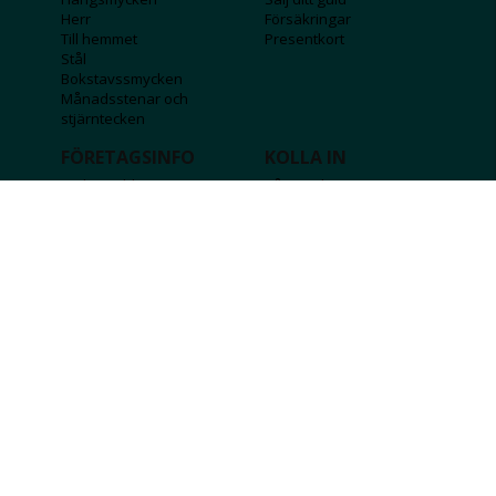
Herr
Försäkringar
Till hemmet
Presentkort
Stål
Bokstavssmycken
Månadsstenar och
stjärntecken
FÖRETAGSINFO
KOLLA IN
Lediga jobb
Våra tävlingar
Företagskund
Guldlotten
Affiliateinformation
Graverbara produkter
Integritetspolicy
Rosa Bandet
Köpvillkor
Wolt
Tips & råd
Black Friday
Bröllopsmässa
Alla erbjudanden
FÖLJ OSS
MISSA INGA DEALS!