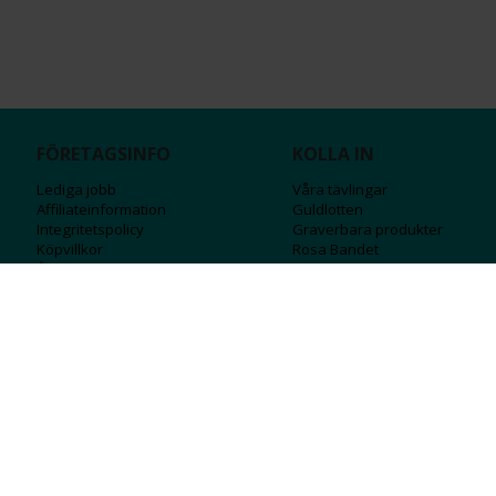
FÖRETAGSINFO
KOLLA IN
Lediga jobb
Våra tävlingar
Affiliateinformation
Guldlotten
Integritetspolicy
Graverbara produ
kter
Köpvillkor
Rosa Bandet
Ångra Köp
Wolt
Tips & råd
Black Friday
Bröllopsmässa
Alla erbjudanden