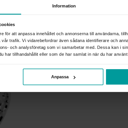
beställningsvaror. Läs mer 
Information
INFO
cookies
BREDD CA (MM)
HÖJD CA (MM)
e för att anpassa innehållet och annonserna till användarna, tillh
VARUMÄRKE
vår trafik. Vi vidarebefordrar även sådana identifierare och anna
MATERIAL
nnons- och analysföretag som vi samarbetar med. Dessa kan i sin
ÄDELMETALL
har tillhandahållit eller som de har samlat in när du har använt 
Liknande produkter
Anpassa