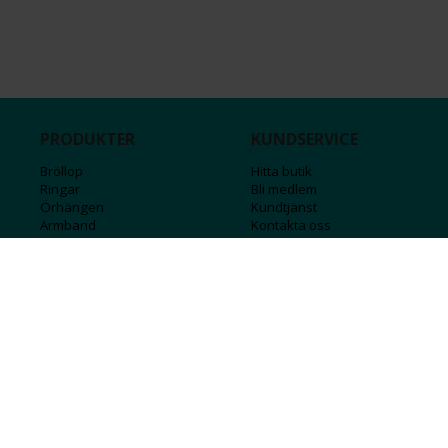
PRODUKTER
KUNDSERVICE
Bröllop
Hitta butik
Ringar
Bli medlem
Örhängen
Kundtjänst
Armband
Kontakta oss
Halsband
Guide för kedjor
Hängsmycken
Sälj ditt guld
Herr
Försäkringar
Till hemmet
Presentkort
Stål
Bokstavssmycken
Månadsstenar och stjärntecken