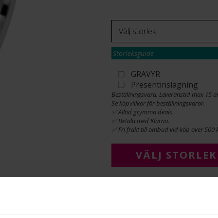
Storleksguide
GRAVYR
Presentinslagning
Beställningsvara. Leveranstid max 15 a
Se köpvillkor för beställningsvaror.
✅ Alltid grymma deals.
✅ Betala med Klarna.
✅ Fri frakt till ombud vid köp över 500 k
VÄLJ STORLEK
Köpvillkor för beställnings
Öppet köp, ångerrätt och byte
Albrekts by Schalins samt gr