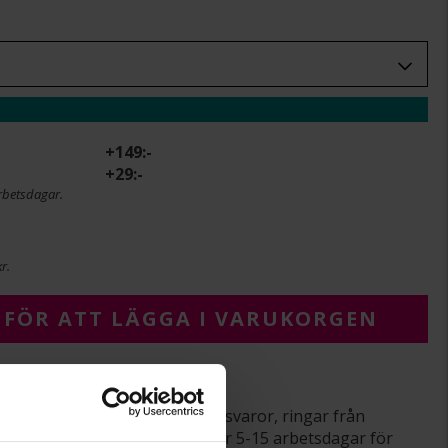
+
149:-
+
29:-
rbetsdagar.
r.
 FÖR ATT LÄGGA I VARUKORGEN
varor
srätt gäller ej för beställningsvaror, ringar från
averade varor. Leveranstiden är 5-15 arbetsdagar för