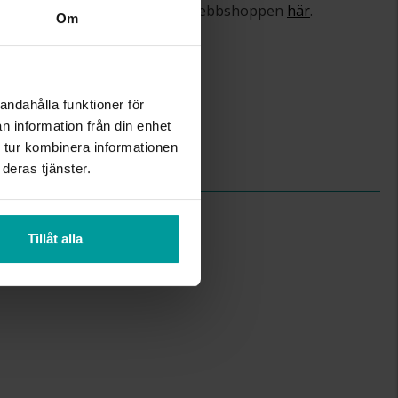
om ångerrätt och öppet köp i webbshoppen
här
.
Om
4.0
1.9
andahålla funktioner för
Schalins
n information från din enhet
Palladium
 tur kombinera informationen
500 Palladium
deras tjänster.
Tillåt alla