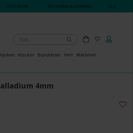
HITTA BUTIK
BETALNING & LEVERANS
FAQ
mycken
Klockor
Bijouterier
Herr
Matsilver
 Palladium 4mm