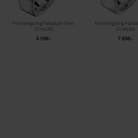
Förlovningsring Palladium 5mm
Förlovningsring Pall
SCHALINS
SCHALINS
6 598:-
7 898:-