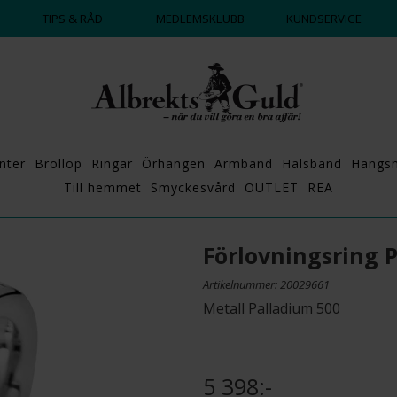
DAGS ATT POPPA?
💍💘
TIPS & RÅD
MEDLEMSKLUBB
KUNDSERVICE
nter
Bröllop
Ringar
Örhängen
Armband
Halsband
Hängs
Till hemmet
Smyckesvård
OUTLET
REA
Förlovningsring
Artikelnummer: 20029661
Metall Palladium 500
5 398:-