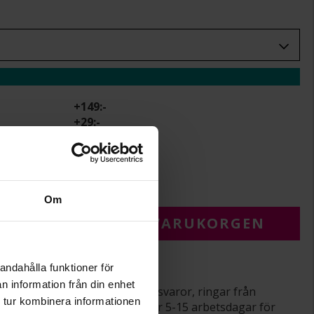
+
149:-
+
29:-
rbetsdagar.
r.
Om
 FÖR ATT LÄGGA I VARUKORGEN
andahålla funktioner för
varor
n information från din enhet
srätt gäller ej för beställningsvaror, ringar från
 tur kombinera informationen
averade varor. Leveranstiden är 5-15 arbetsdagar för