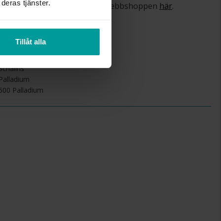
deras tjänster.
om ångerrätt och öppet köp i webbshoppen
här
.
Tillåt alla
4.0
1.5
Schalins
Palladium
500 Palladium