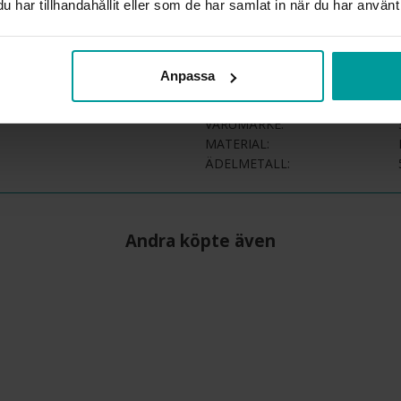
har tillhandahållit eller som de har samlat in när du har använt 
beställningsvaror. Läs mer 
INFO
Anpassa
BREDD CA (MM)
HÖJD CA (MM)
VARUMÄRKE
MATERIAL
ÄDELMETALL
Andra köpte även