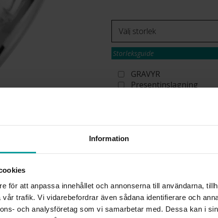
Storleksguide
GRAVYR
Presentinslagning
Beställningsvara. Leveranstid max 15 a
Se köpvillkor för beställningsvaror.
✅ Alltid grymma deals.
✅ Betala med Klarna.
✅ Fri frakt till ombud vid köp över 500 k
Information
VÄLJ STORLEK
cookies
e för att anpassa innehållet och annonserna till användarna, tillh
Köpvillkor för beställnings
vår trafik. Vi vidarebefordrar även sådana identifierare och anna
Öppet köp, ångerrätt och byte
nnons- och analysföretag som vi samarbetar med. Dessa kan i sin
Albrekts by Schalins samt gr