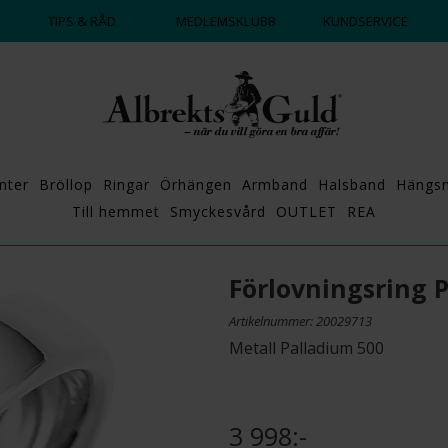
DAGS ATT POPPA?
💍💘
TIPS & RÅD
MEDLEMSKLUBB
KUNDSERVICE
nter
Bröllop
Ringar
Örhängen
Armband
Halsband
Hängs
Till hemmet
Smyckesvård
OUTLET
REA
Förlovningsring
Artikelnummer: 20029713
Metall Palladium 500
3 998:-