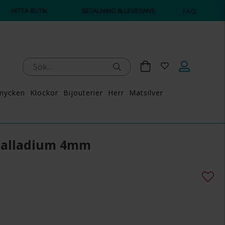
HITTA BUTIK
BETALNING & LEVERANS
FAQ
mycken
Klockor
Bijouterier
Herr
Matsilver
 Palladium 4mm