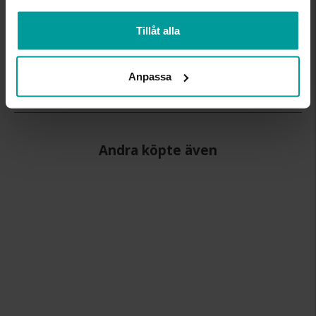
BREDD CA (MM)
5.0
Tillåt alla
HÖJD CA (MM)
2.2
VARUMÄRKE
Schalins
MATERIAL
Palladium
Anpassa
ÄDELMETALL
500 Palladium
Andra köpte även