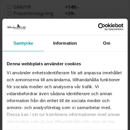
GRAVYR
+
149:-
Presentinslagning
+
29:-
Beställningsvara. Leveranstid max 15 arbetsdagar.
Se köpvillkor för beställningsvaror.
✅ Alltid grymma deals.
✅ Betala med Klarna.
✅ Fri frakt till ombud vid köp över 500 kr.
Samtycke
Information
Om
VÄLJ STORLEK FÖR ATT LÄGGA I
VARUKORGEN
Denna webbplats använder cookies
Vi använder enhetsidentifierare för att anpassa innehållet
och annonserna till användarna, tillhandahålla funktioner
Köpvillkor för beställningsvaror
för sociala medier och analysera vår trafik. Vi
Öppet köp, ångerrätt och bytesrätt gäller ej för
vidarebefordrar även sådana identifierare och annan
beställningsvaror, ringar från Albrekts by Schalins
information från din enhet till de sociala medier och
samt graverade varor. Leveranstiden är 5-15
annons- och analysföretag som vi samarbetar med.
arbetsdagar för beställningsvaror. Läs mer om
Dessa kan i sin tur kombinera informationen med annan
ångerrätt och öppet köp i webbshoppen
här
.
information som du har tillhandahållit eller som de har
INFO
samlat in när du har använt deras tjänster.