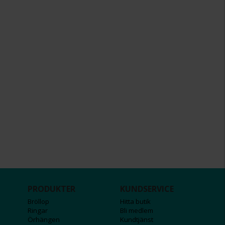
PRODUKTER
KUNDSERVICE
Bröllop
Hitta butik
Ringar
Bli medlem
Örhängen
Kundtjänst