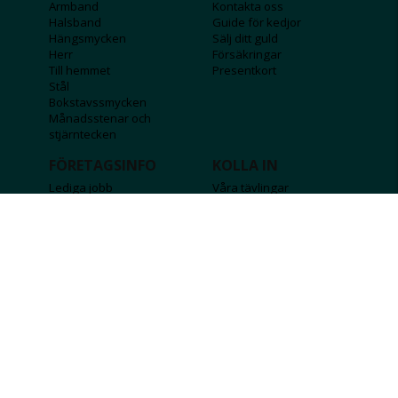
Armband
Kontakta oss
Halsband
Guide för kedjor
Hängsmycken
Sälj ditt guld
Herr
Försäkringar
Till hemmet
Presentkort
Stål
Bokstavssmycken
Månadsstenar och
stjärntecken
FÖRETAGSINFO
KOLLA IN
Lediga jobb
Våra tävlingar
Företagskund
Guldlotten
Affiliateinformation
Graverbara produkter
Integritetspolicy
Rosa Bandet
Köpvillkor
Wolt
Tips & råd
Black Friday
Bröllopsmässa
Alla erbjudanden
FÖLJ OSS