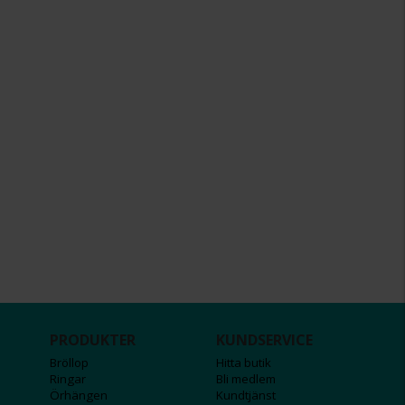
PRODUKTER
KUNDSERVICE
Bröllop
Hitta butik
Ringar
Bli medlem
Örhängen
Kundtjänst