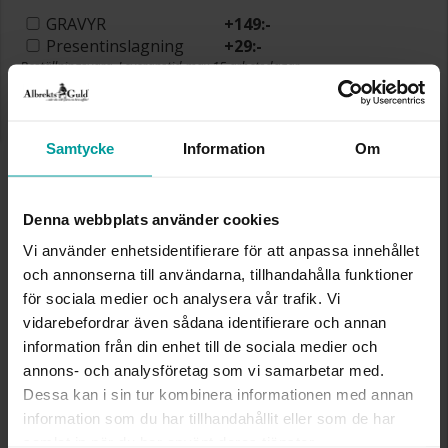
GRAVYR
+
149:-
Presentinslagning
+
29:-
Beställningsvara. Leveranstid max 15 arbetsdagar.
Se köpvillkor för beställningsvaror.
✅ Alltid grymma deals.
✅ Betala med Klarna.
✅ Fri frakt till ombud vid köp över 500 kr.
Samtycke
Information
Om
VÄLJ STORLEK FÖR ATT LÄGGA I
VARUKORGEN
Denna webbplats använder cookies
Vi använder enhetsidentifierare för att anpassa innehållet
och annonserna till användarna, tillhandahålla funktioner
Köpvillkor för beställningsvaror
för sociala medier och analysera vår trafik. Vi
Öppet köp, ångerrätt och bytesrätt gäller ej för
vidarebefordrar även sådana identifierare och annan
beställningsvaror, ringar från Albrekts by Schalins
information från din enhet till de sociala medier och
samt graverade varor. Leveranstiden är 5-15
annons- och analysföretag som vi samarbetar med.
arbetsdagar för beställningsvaror. Läs mer om
Dessa kan i sin tur kombinera informationen med annan
ångerrätt och öppet köp i webbshoppen
här
.
information som du har tillhandahållit eller som de har
INFO
samlat in när du har använt deras tjänster.