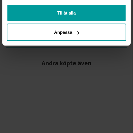
BREDD CA (MM)
5.0
Tillåt alla
HÖJD CA (MM)
1.1
VARUMÄRKE
Schalins
MATERIAL
Palladium
Anpassa
ÄDELMETALL
500 Palladium
Andra köpte även