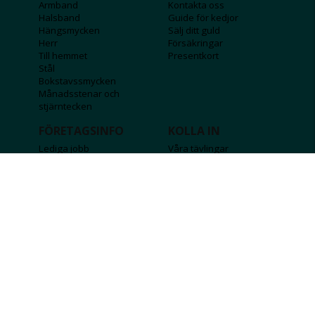
Armband
Kontakta oss
Halsband
Guide för kedjor
Hängsmycken
Sälj ditt guld
Herr
Försäkringar
Till hemmet
Presentkort
Stål
Bokstavssmycken
Månadsstenar och
stjärntecken
FÖRETAGSINFO
KOLLA IN
Lediga jobb
Våra tävlingar
Företagskund
Guldlotten
Affiliateinformation
Graverbara produkter
Integritetspolicy
Rosa Bandet
Köpvillkor
Wolt
Tips & råd
Black Friday
Bröllopsmässa
Alla erbjudanden
FÖLJ OSS