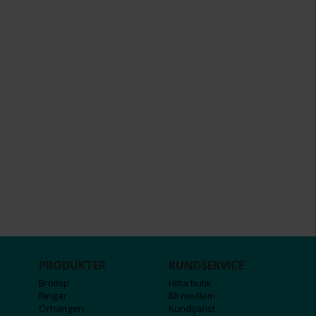
PRODUKTER
KUNDSERVICE
Bröllop
Hitta butik
Ringar
Bli medlem
Örhängen
Kundtjänst