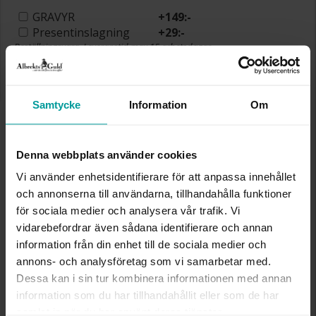
GRAVYR
+
149:-
Presentinslagning
+
29:-
Beställningsvara. Leveranstid max 15 arbetsdagar.
Se köpvillkor för beställningsvaror.
✅ Alltid grymma deals.
✅ Betala med Klarna.
✅ Fri frakt till ombud vid köp över 500 kr.
Samtycke
Information
Om
VÄLJ STORLEK FÖR ATT LÄGGA I
VARUKORGEN
Denna webbplats använder cookies
Vi använder enhetsidentifierare för att anpassa innehållet
och annonserna till användarna, tillhandahålla funktioner
Köpvillkor för beställningsvaror
för sociala medier och analysera vår trafik. Vi
Öppet köp, ångerrätt och bytesrätt gäller ej för
vidarebefordrar även sådana identifierare och annan
beställningsvaror, ringar från Albrekts by Schalins
information från din enhet till de sociala medier och
samt graverade varor. Leveranstiden är 5-15
annons- och analysföretag som vi samarbetar med.
arbetsdagar för beställningsvaror. Läs mer om
Dessa kan i sin tur kombinera informationen med annan
ångerrätt och öppet köp i webbshoppen
här
.
information som du har tillhandahållit eller som de har
INFO
samlat in när du har använt deras tjänster.