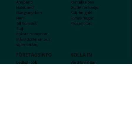
Armband
Kontakta oss
Halsband
Guide för kedjor
Hängsmycken
Sälj ditt guld
Herr
Försäkringar
Till hemmet
Presentkort
Stål
Bokstavssmycken
Månadsstenar och
stjärntecken
FÖRETAGSINFO
KOLLA IN
Lediga jobb
Våra tävlingar
Företagskund
Guldlotten
Affiliateinformation
Graverbara produkter
Integritetspolicy
Rosa Bandet
Köpvillkor
Wolt
Tips & råd
Black Friday
Bröllopsmässa
Alla erbjudanden
FÖLJ OSS