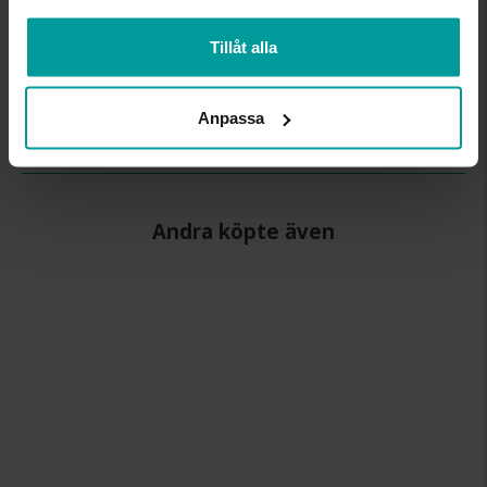
BREDD CA (MM)
5.0
Tillåt alla
HÖJD CA (MM)
1.4
VARUMÄRKE
Schalins
MATERIAL
Palladium
Anpassa
ÄDELMETALL
500 Palladium
Andra köpte även