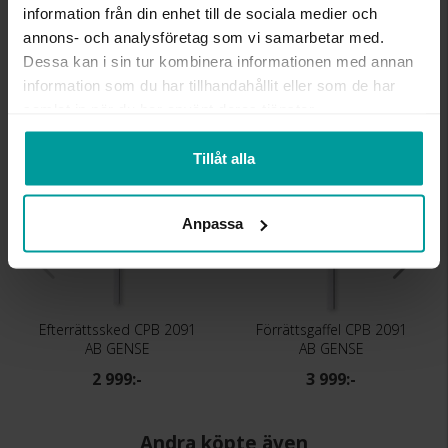
information från din enhet till de sociala medier och
stål
annons- och analysföretag som vi samarbetar med.
DETALJER
Design Carl Philip Bernadotte
Dessa kan i sin tur kombinera informationen med annan
information som du har tillhandahållit eller som de har
Liknande produkter
samlat in när du har använt deras tjänster.
Tillåt alla
Anpassa
Efterrättssked CPB 2091
Förrättsgaffel CPB 2091
AB GENSE
AB GENSE
2 999:-
3 999:-
Andra köpte även