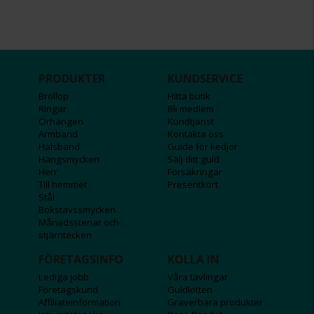
PRODUKTER
KUNDSERVICE
Bröllop
Hitta butik
Ringar
Bli medlem
Örhängen
Kundtjänst
Armband
Kontakta oss
Halsband
Guide för kedjor
Hängsmycken
Sälj ditt guld
Herr
Försäkringar
Till hemmet
Presentkort
Stål
Bokstavssmycken
Månadsstenar och
stjärntecken
FÖRETAGSINFO
KOLLA IN
Lediga jobb
Våra tävlingar
Företagskund
Guldlotten
Affiliateinformation
Graverbara produkter