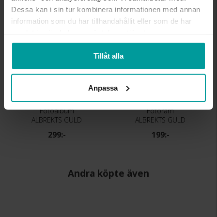
Liknande produkter
Dessa kan i sin tur kombinera informationen med annan
Bästsäljare
information som du har tillhandahållit eller som de har
samlat in när du har använt deras tjänster.
Tillåt alla
Anpassa
Fotoalbum
Fotoram
ALBREKTS GULD
ALBREKTS GULD
299:-
199:-
Andra köpte även