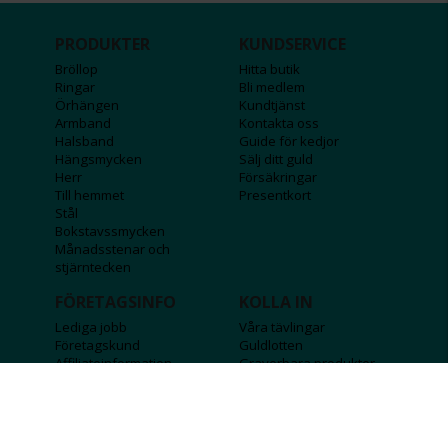
PRODUKTER
KUNDSERVICE
Bröllop
Hitta butik
Ringar
Bli medlem
Örhängen
Kundtjänst
Armband
Kontakta oss
Halsband
Guide för kedjor
Hängsmycken
Sälj ditt guld
Herr
Försäkringar
Till hemmet
Presentkort
Stål
Bokstavssmycken
Månadsstenar och
stjärntecken
FÖRETAGSINFO
KOLLA IN
Lediga jobb
Våra tävlingar
Företagskund
Guldlotten
Affiliateinformation
Graverbara produkter
Integritetspolicy
Rosa Bandet
Köpvillkor
Wolt
Tips & råd
Black Friday