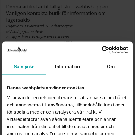
Denna artikel är tillfälligt slut i webbshoppen.
Vänligen kontakta butik för information om
lagersaldo.
Lagervara. Leveranstid 2-5 arbetsdagar.
✅ Alltid grymma deals.
✅ Öppet köp i 30 dagar vid onlineköp.
✅ Fri frakt till ombud vid köp över 500 kr.
SLUT I LAGER
Samtycke
Information
Om
INFO
Denna webbplats använder cookies
DJUP CA (CM)
6
HÖJD CA (CM)
19
Vi använder enhetsidentifierare för att anpassa innehållet
LÄNGD CA (CM)
14
och annonserna till användarna, tillhandahålla funktioner
VARUMÄRKE
Albrekts Guld
för sociala medier och analysera vår trafik. Vi
MATERIAL
Putsfritt nysilver
vidarebefordrar även sådana identifierare och annan
information från din enhet till de sociala medier och
annons- och analysföretag som vi samarbetar med.