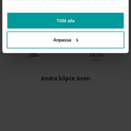
samlat in när du har använt deras tjänster.
Tillåt alla
Anpassa
Fotoram
Fotoram rosa
ALBREKTS GULD
ALBREKTS GULD
229:-
59,70:-
199:-
Andra köpte även