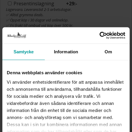
Presentinslagning
+
29:-
Lagervara. Leveranstid 2-5 arbetsdagar.
✅ Alltid grymma deals.
✅ Öppet köp i 30 dagar vid onlineköp.
✅ Fri frakt till ombud vid köp över 500 kr.
LÄGG I VARUKORGEN
Samtycke
Information
Om
INFO
Denna webbplats använder cookies
VARUMÄRKE
Albrekts Guld
Vi använder enhetsidentifierare för att anpassa innehållet
MATERIAL
Papp,glas
och annonserna till användarna, tillhandahålla funktioner
för sociala medier och analysera vår trafik. Vi
vidarebefordrar även sådana identifierare och annan
Liknande produkter
information från din enhet till de sociala medier och
REA
annons- och analysföretag som vi samarbetar med.
Dessa kan i sin tur kombinera informationen med annan
information som du har tillhandahållit eller som de har