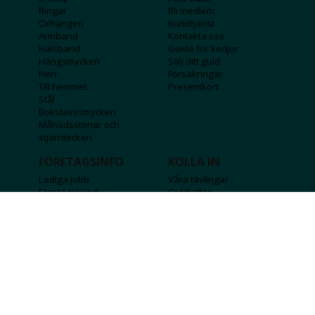
Ringar
Bli medlem
Örhängen
Kundtjänst
Armband
Kontakta oss
Halsband
Guide för kedjor
Hängsmycken
Sälj ditt guld
Herr
Försäkringar
Till hemmet
Presentkort
Stål
Bokstavssmycken
Månadsstenar och
stjärntecken
FÖRETAGSINFO
KOLLA IN
Lediga jobb
Våra tävlingar
Företagskund
Guldlotten
Affiliateinformation
Graverbara produkter
Integritetspolicy
Rosa Bandet
Köpvillkor
Wolt
Tips & råd
Black Friday
Bröllopsmässa
Alla erbjudanden
FÖLJ OSS