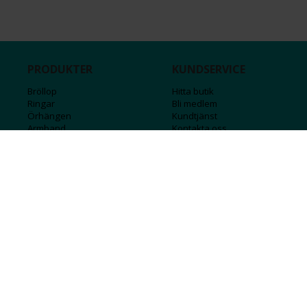
PRODUKTER
KUNDSERVICE
Bröllop
Hitta butik
Ringar
Bli medlem
Örhängen
Kundtjänst
Armband
Kontakta oss
Halsband
Guide för kedjor
Hängsmycken
Sälj ditt guld
Herr
Försäkringar
Till hemmet
Presentkort
Stål
Bokstavssmycken
Månadsstenar och stjärntecken