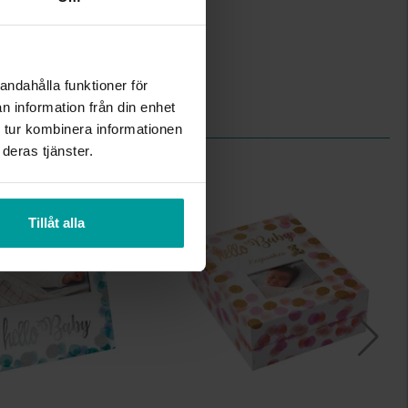
18,5
19,5
andahålla funktioner för
Albrekts Guld
n information från din enhet
plast, papper
 tur kombinera informationen
deras tjänster.
REA
Tillåt alla