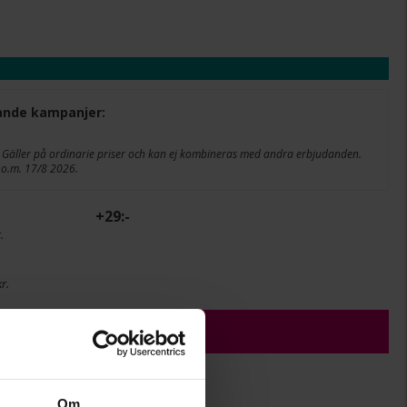
ljande kampanjer:
 Gäller på ordinarie priser och kan ej kombineras med andra erbjudanden.
t.o.m. 17/8 2026.
+
29:-
.
r.
ÄGG I VARUKORGEN
Om