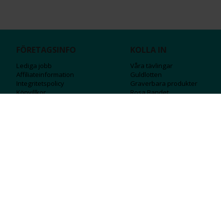
FÖRETAGSINFO
KOLLA IN
Lediga jobb
Våra tävlingar
Affiliateinformation
Guldlotten
Integritetspolicy
Graverbara produ
kter
Köpvillkor
Rosa Bandet
Ångra Köp
Wolt
Tips & råd
Black Friday
Bröllopsmässa
Alla erbjudanden