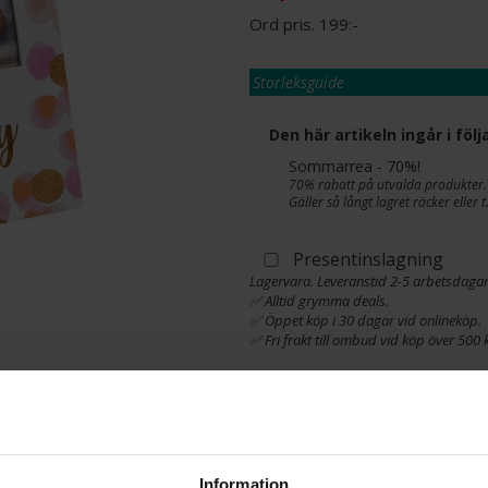
199:-
Storleksguide
Den här artikeln ingår i fö
Sommarrea - 70%!
70% rabatt på utvalda produkter.
Gäller så långt lagret räcker eller 
Presentinslagning
Lagervara. Leveranstid 2-5 arbetsdagar
✅ Alltid grymma deals.
✅ Öppet köp i 30 dagar vid onlineköp.
✅ Fri frakt till ombud vid köp över 500 k
L
Information