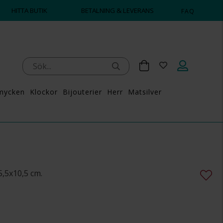
HITTA BUTIK
BETALNING & LEVERANS
FAQ
mycken
Klockor
Bijouterier
Herr
Matsilver
,5x10,5 cm.