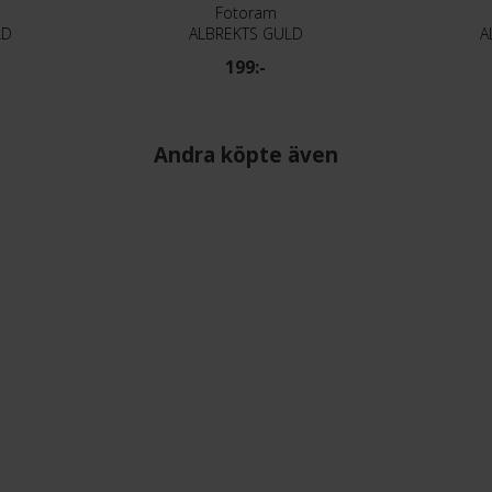
Fotoram
LD
ALBREKTS GULD
A
199:-
Andra köpte även