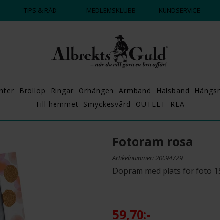
DAGS ATT POPPA?
💍💘
TIPS & RÅD
MEDLEMSKLUBB
KUNDSERVICE
nter
Bröllop
Ringar
Örhängen
Armband
Halsband
Hängs
Till hemmet
Smyckesvård
OUTLET
REA
Fotoram rosa
Artikelnummer: 20094729
Dopram med plats för foto 15
59,70:-