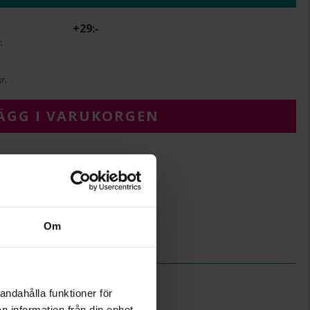
+
29:-
.
r.
ÄGG I VARUKORGEN
10,5
14
Om
Albrekts Guld
andahålla funktioner för
n information från din enhet