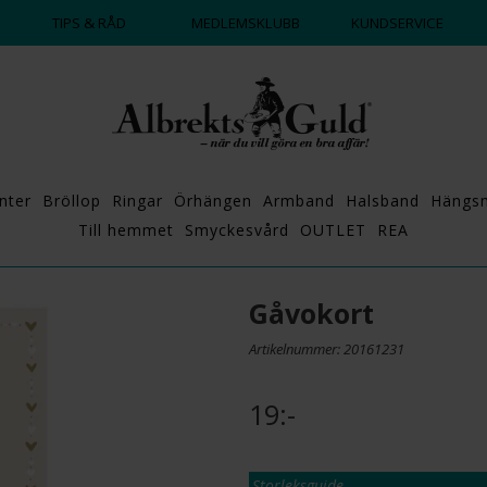
DAGS ATT POPPA?
💍💘
TIPS & RÅD
MEDLEMSKLUBB
KUNDSERVICE
nter
Bröllop
Ringar
Örhängen
Armband
Halsband
Hängs
Till hemmet
Smyckesvård
OUTLET
REA
Gåvokort
Artikelnummer: 20161231
19:-
Storleksguide