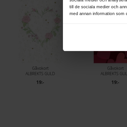
till de sociala medier och a
med annan information som du 
Gåvokort
Gåvokort
ALBREKTS GULD
ALBREKTS GU
19:-
19:-