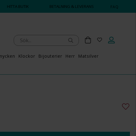
HITTA BUTIK
BETALNING & LEVERANS
FAQ
mycken
Klockor
Bijouterier
Herr
Matsilver