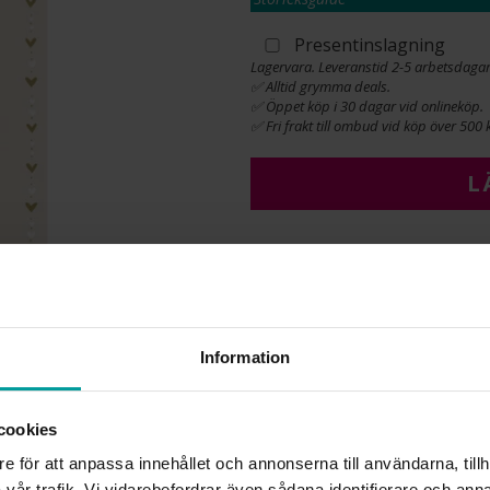
Presentinslagning
Lagervara. Leveranstid 2-5 arbetsdagar
✅ Alltid grymma deals.
✅ Öppet köp i 30 dagar vid onlineköp.
✅ Fri frakt till ombud vid köp över 500 k
L
INFO
HÖJD CA (CM)
LÄNGD CA (CM)
Information
VARUMÄRKE
cookies
Liknande produkter
e för att anpassa innehållet och annonserna till användarna, tillh
vår trafik. Vi vidarebefordrar även sådana identifierare och anna