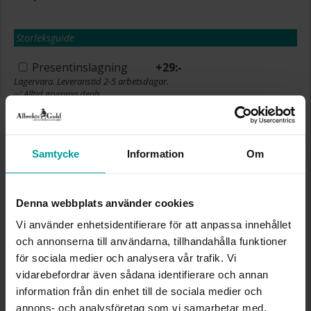
Storleksguide
Presentinslagning
+
29:-
Lagervara. Leveranstid 2-5 arbetsdagar.
✅ Alltid grymma deals.
✅ Öppet köp i 30 dagar vid onlineköp.
✅ Fri frakt till ombud vid köp över 500 kr.
LÄGG I VARUKORGEN
Samtycke
Information
Om
Denna webbplats använder cookies
INFO
Vi använder enhetsidentifierare för att anpassa innehållet
och annonserna till användarna, tillhandahålla funktioner
HÖJD CA (CM)
3,5
för sociala medier och analysera vår trafik. Vi
VARUMÄRKE
Albrekts Guld
vidarebefordrar även sådana identifierare och annan
MATERIAL
Glas
information från din enhet till de sociala medier och
annons- och analysföretag som vi samarbetar med.