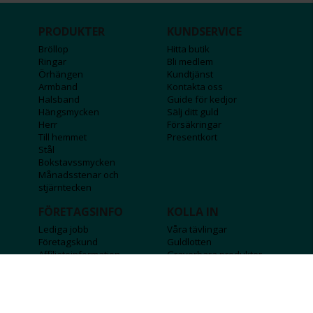
PRODUKTER
KUNDSERVICE
Bröllop
Hitta butik
Ringar
Bli medlem
Örhängen
Kundtjänst
Armband
Kontakta oss
Halsband
Guide för kedjor
Hängsmycken
Sälj ditt guld
Herr
Försäkringar
Till hemmet
Presentkort
Stål
Bokstavssmycken
Månadsstenar och
stjärntecken
FÖRETAGSINFO
KOLLA IN
Lediga jobb
Våra tävlingar
Företagskund
Guldlotten
Affiliateinformation
Graverbara produkter
Integritetspolicy
Rosa Bandet
Köpvillkor
Wolt
Tips & råd
Black Friday