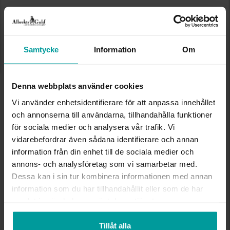
Storleksguide
Presentinslagning
+
29:-
Samtycke
Information
Om
Denna artikel är tillfälligt slut i webbshoppen.
Vänligen kontakta butik för information om
Denna webbplats använder cookies
lagersaldo.
Lagervara. Leveranstid 2-5 arbetsdagar.
Vi använder enhetsidentifierare för att anpassa innehållet
✅ Alltid grymma deals.
och annonserna till användarna, tillhandahålla funktioner
✅ Öppet köp i 30 dagar vid onlineköp.
✅ Fri frakt till ombud vid köp över 500 kr.
för sociala medier och analysera vår trafik. Vi
vidarebefordrar även sådana identifierare och annan
SLUT I LAGER
information från din enhet till de sociala medier och
annons- och analysföretag som vi samarbetar med.
Dessa kan i sin tur kombinera informationen med annan
INFO
information som du har tillhandahållit eller som de har
samlat in när du har använt deras tjänster.
VARUMÄRKE
Albrekts Guld
MATERIAL
Metall
Tillåt alla