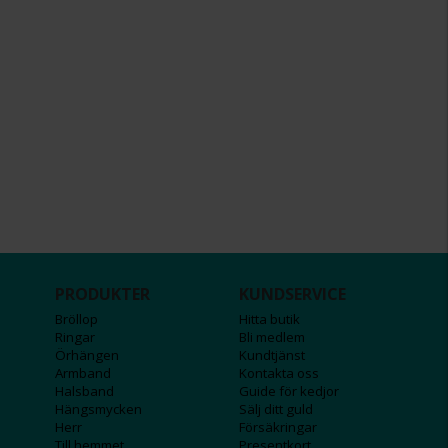
PRODUKTER
KUNDSERVICE
Bröllop
Hitta butik
Ringar
Bli medlem
Örhängen
Kundtjänst
Armband
Kontakta oss
Halsband
Guide för kedjor
Hängsmycken
Sälj ditt guld
Herr
Försäkringar
Till hemmet
Presentkort