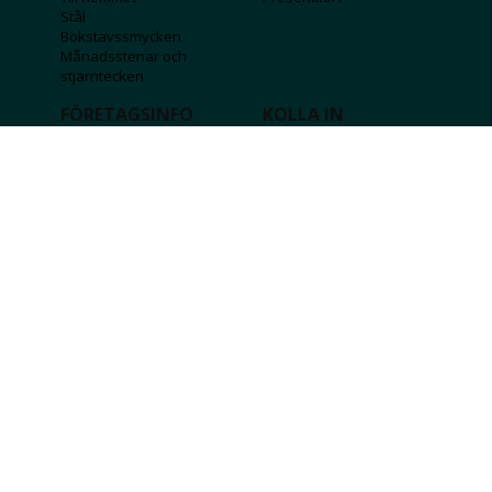
Stål
Bokstavssmycken
Månadsstenar och
stjärntecken
FÖRETAGSINFO
KOLLA IN
Lediga jobb
Våra tävlingar
Företagskund
Guldlotten
Affiliateinformation
Graverbara produkter
Integritetspolicy
Rosa Bandet
Köpvillkor
Wolt
Tips & råd
Black Friday
Bröllopsmässa
Alla erbjudanden
FÖLJ OSS
MISSA INGA DEALS!