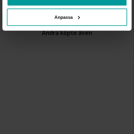
DETALJER
Kristall
LÄNGD (CM)
45+7
Anpassa
Andra köpte även